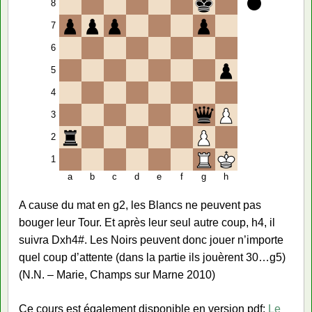
8
7
6
5
4
3
2
1
a
b
c
d
e
f
g
h
A cause du mat en g2, les Blancs ne peuvent pas
bouger leur Tour. Et après leur seul autre coup, h4, il
suivra Dxh4#. Les Noirs peuvent donc jouer n’importe
quel coup d’attente (dans la partie ils jouèrent 30…g5)
(N.N. – Marie, Champs sur Marne 2010)
Ce cours est également disponible en version pdf:
Le