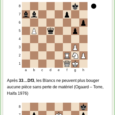
8
7
6
5
4
3
2
1
a
b
c
d
e
f
g
h
Après
33…Df3
, les Blancs ne peuvent plus bouger
aucune pièce sans perte de matériel (Ogaard – Torre,
Haifa 1976)
8
7