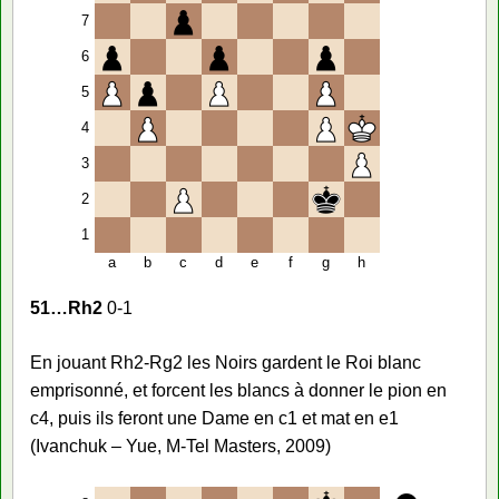
7
6
5
4
3
2
1
a
b
c
d
e
f
g
h
51…Rh2
0-1
En jouant Rh2-Rg2 les Noirs gardent le Roi blanc
emprisonné, et forcent les blancs à donner le pion en
c4, puis ils feront une Dame en c1 et mat en e1
(Ivanchuk – Yue, M-Tel Masters, 2009)