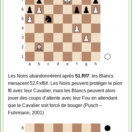
6
5
4
3
2
1
a
b
c
d
e
f
g
h
Les Noirs abandonnèrent après
51.Rf7
: les Blancs
menacent 52.Fxf6#. Les Noirs peuvent protéger le pion
f6 avec leur Cavalier, mais les Blancs peuvent alors
jouer des coups d’attente avec leur Fou en attendant
que le Cavalier soit forcé de bouger (Pusch –
Fuhrmann, 2001)
8