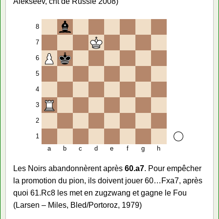
Alekseev, cht de Russie 2008)
8
7
6
5
4
3
2
1
a
b
c
d
e
f
g
h
Les Noirs abandonnèrent après
60.a7
. Pour empêcher
la promotion du pion, ils doivent jouer 60…Fxa7, après
quoi 61.Rc8 les met en zugzwang et gagne le Fou
(Larsen – Miles, Bled/Portoroz, 1979)