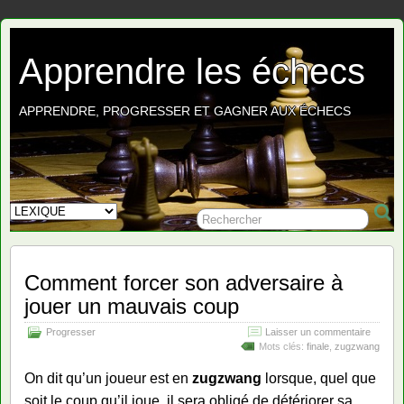
Apprendre les échecs
APPRENDRE, PROGRESSER ET GAGNER AUX ÉCHECS
Comment forcer son adversaire à
jouer un mauvais coup
Progresser
Laisser un commentaire
Mots clés:
finale
,
zugzwang
On dit qu’un joueur est en
zugzwang
lorsque, quel que
soit le coup qu’il joue, il sera obligé de détériorer sa