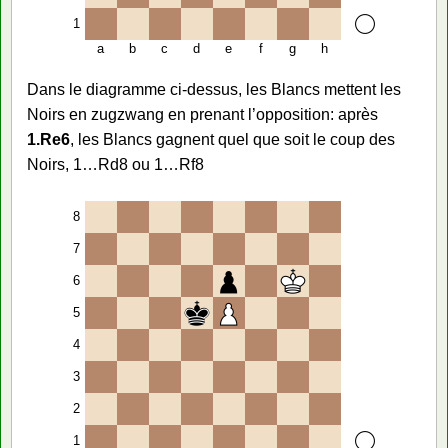
1
a
b
c
d
e
f
g
h
Dans le diagramme ci-dessus, les Blancs mettent les
Noirs en zugzwang en prenant l’opposition: après
1.Re6
, les Blancs gagnent quel que soit le coup des
Noirs, 1…Rd8 ou 1…Rf8
8
7
6
5
4
3
2
1