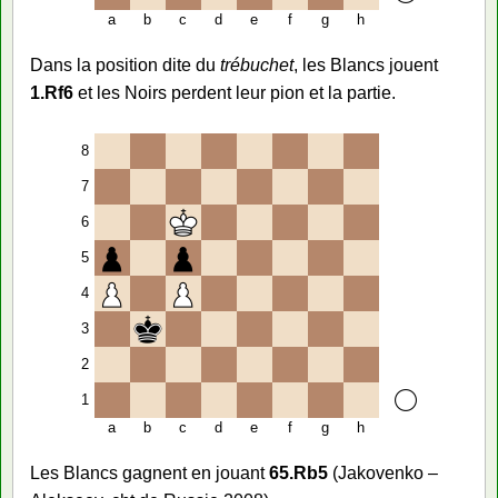
a
b
c
d
e
f
g
h
Dans la position dite du
trébuchet
, les Blancs jouent
1.Rf6
et les Noirs perdent leur pion et la partie.
8
7
6
5
4
3
2
1
a
b
c
d
e
f
g
h
Les Blancs gagnent en jouant
65.Rb5
(Jakovenko –