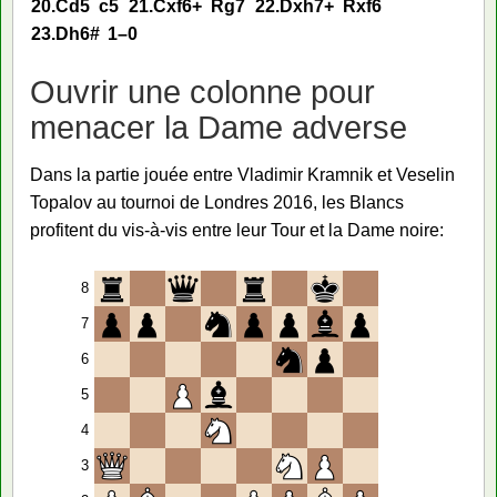
20.
Cd5
c5
21.
Cxf6+
Rg7
22.
Dxh7+
Rxf6
23.
Dh6#
1–0
Ouvrir une colonne pour
menacer la Dame adverse
Dans la partie jouée entre Vladimir Kramnik et Veselin
Topalov au tournoi de Londres 2016, les Blancs
profitent du vis-à-vis entre leur Tour et la Dame noire:
8
7
6
5
4
3