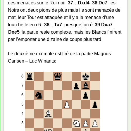
des menaces sur le Roi noir
37…
Dxd4
38.
Dc7
les
Noirs ont deux pions de plus mais ils sont menacés de
mat, leur Tour est attaquée et il y a la menace d’une
fourchette en c6.
38…
Ta7
presque forcé
39.
Dxa7
Dxe5
la partie reste complexe, mais les Blancs finirent
par l’emporter une dizaine de coups plus tard
Le deuxième exemple est tiré de la partie Magnus
Carlsen – Luc Winants:
8
7
6
5
4
3