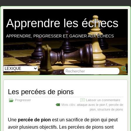
Apprendre les échecs
APPRENDRE, PROGRESSER ET GAGNER AUX ÉCHECS
Les percées de pions
Progresser
Laisser un commentaire
Mots clés:
attaque avec le pion f
,
percée de
pion
,
structure de pions
Une
percée de pion
est un sacrifice de pion qui peut
avoir plusieurs objectifs. Les percées de pions sont