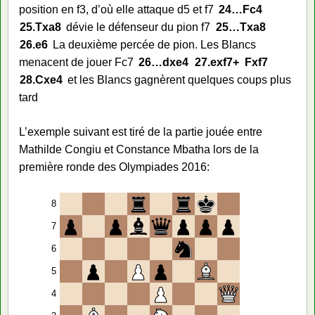
position en f3, d’où elle attaque d5 et f7
24…
Fc4
25.
Txa8
dévie le défenseur du pion f7
25…
Txa8
26.
e6
La deuxième percée de pion. Les Blancs
menacent de jouer Fc7
26…
dxe4
27.
exf7+
Fxf7
28.
Cxe4
et les Blancs gagnèrent quelques coups plus
tard
L’exemple suivant est tiré de la partie jouée entre
Mathilde Congiu et Constance Mbatha lors de la
première ronde des Olympiades 2016:
8
7
6
5
4