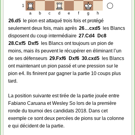
1
a
b
c
d
e
f
g
h
26.
d5
le pion est attaqué trois fois et protégé
seulement deux fois, mais après
26…
cxd5
les Blancs
disposent du coup intermédiaire
27.
Cd4
Dc8
28.
Cxf5
Dxf5
les Blancs ont toujours un pion de
moins, mais ils peuvent le récupérer en éliminant l’un
de ses défenseurs
29.
Fxf6
Dxf6
30.
cxd5
les Blancs
ont maintenant un pion passé et une pression sur le
pion e4. Ils finirent par gagner la partie 10 coups plus
tard.
La position suivante est tirée de la partie jouée entre
Fabiano Caruana et Wesley So lors de la première
ronde du tournoi des candidats 2018. Dans cet
exemple ce sont deux percées de pions sur la colonne
e qui décident de la partie.