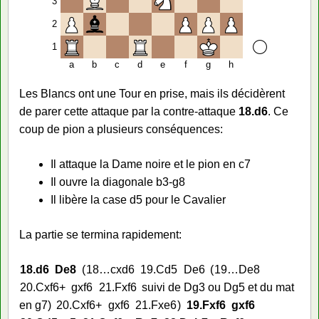
3
2
1
a
b
c
d
e
f
g
h
Les Blancs ont une Tour en prise, mais ils décidèrent
de parer cette attaque par la contre-attaque
18.d6
. Ce
coup de pion a plusieurs conséquences:
Il attaque la Dame noire et le pion en c7
Il ouvre la diagonale b3-g8
Il libère la case d5 pour le Cavalier
La partie se termina rapidement:
18.
d6
De8
18…
cxd6
19.
Cd5
De6
19…
De8
20.
Cxf6+
gxf6
21.
Fxf6
suivi de Dg3 ou Dg5 et du mat
en g7
20.
Cxf6+
gxf6
21.
Fxe6
19.
Fxf6
gxf6