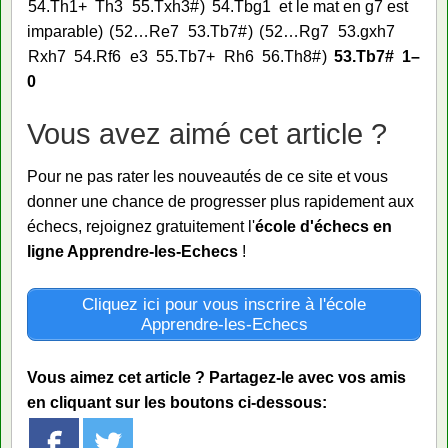
54.
Th1+
Th3
55.
Txh3#
54.
Tbg1
et le mat en g7 est
imparable
52…
Re7
53.
Tb7#
52…
Rg7
53.
gxh7
Rxh7
54.
Rf6
e3
55.
Tb7+
Rh6
56.
Th8#
53.
Tb7#
1–
0
Vous avez aimé cet article ?
Pour ne pas rater les nouveautés de ce site et vous
donner une chance de progresser plus rapidement aux
échecs, rejoignez gratuitement l'
école d'échecs en
ligne Apprendre-les-Echecs
!
Cliquez ici pour vous inscrire à l'école
Apprendre-les-Echecs
Vous aimez cet article ? Partagez-le avec vos amis
en cliquant sur les boutons ci-dessous: