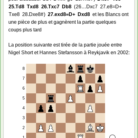
25.
Td8
Txd8
26.
Txc7
Db8
26…
Dxc7
27.
e8=D+
Txe8
28.
Dxe8#
27.
exd8=D+
Dxd8
et les Blancs ont
une pièce de plus et gagnèrent la partie quelques
coups plus tard
La position suivante est tirée de la partie jouée entre
Nigel Short et Hannes Stefansson à Reykjavik en 2002:
8
7
6
5
4
3
2
1