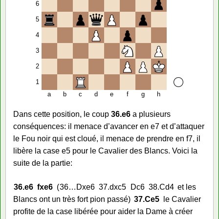
6
5
4
3
2
1
a
b
c
d
e
f
g
h
Dans cette position, le coup
36.e6
a plusieurs
conséquences: il menace d’avancer en e7 et d’attaquer
le Fou noir qui est cloué, il menace de prendre en f7, il
libère la case e5 pour le Cavalier des Blancs. Voici la
suite de la partie:
36.
e6
fxe6
36…
Dxe6
37.
dxc5
Dc6
38.
Cd4
et les
Blancs ont un très fort pion passé
37.
Ce5
le Cavalier
profite de la case libérée pour aider la Dame à créer