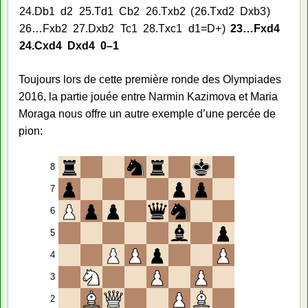
24.
Db1
d2
25.
Td1
Cb2
26.
Txb2
26.
Txd2
Dxb3
26…
Fxb2
27.
Dxb2
Tc1
28.
Txc1
d1=D+
23…
Fxd4
24.
Cxd4
Dxd4
0–1
Toujours lors de cette première ronde des Olympiades
2016, la partie jouée entre Narmin Kazimova et Maria
Moraga nous offre un autre exemple d’une percée de
pion:
8
7
6
5
4
3
2