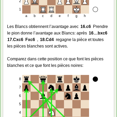
2
1
a
b
c
d
e
f
g
h
Les Blancs obtiennent l’avantage avec
16.
c6
Prendre
le pion donne l’avantage aux Blancs: après
16…
bxc6
17.
Cxc6
Fxc6
,
18.
Cd4
regagne la pièce et toutes
les pièces blanches sont actives.
Comparez dans cette position ce que font les pièces
blanches et ce que font les pièces noires:
8
7
6
5
4