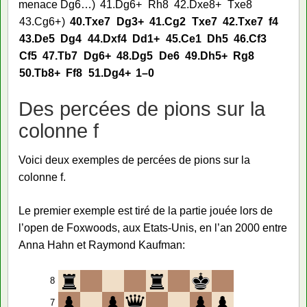
menace Dg6…
41.
Dg6+
Rh8
42.
Dxe8+
Txe8
43.
Cg6+
40.
Txe7
Dg3+
41.
Cg2
Txe7
42.
Txe7
f4
43.
De5
Dg4
44.
Dxf4
Dd1+
45.
Ce1
Dh5
46.
Cf3
Cf5
47.
Tb7
Dg6+
48.
Dg5
De6
49.
Dh5+
Rg8
50.
Tb8+
Ff8
51.
Dg4+
1–0
Des percées de pions sur la
colonne f
Voici deux exemples de percées de pions sur la
colonne f.
Le premier exemple est tiré de la partie jouée lors de
l’open de Foxwoods, aux Etats-Unis, en l’an 2000 entre
Anna Hahn et Raymond Kaufman:
8
7