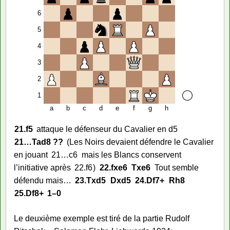
6
5
4
3
2
1
a
b
c
d
e
f
g
h
21.
f5
attaque le défenseur du Cavalier en d5
21…
Tad8 ??
Les Noirs devaient défendre le Cavalier
en jouant
21…
c6
mais les Blancs conservent
l’initiative après
22.
f6
22.
fxe6
Txe6
Tout semble
défendu mais…
23.
Txd5
Dxd5
24.
Df7+
Rh8
25.
Df8+
1–0
Le deuxième exemple est tiré de la partie Rudolf