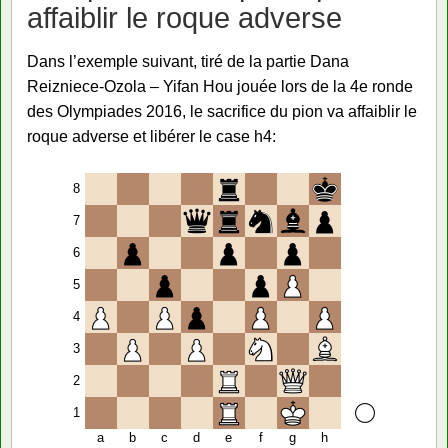
affaiblir le roque adverse
Dans l’exemple suivant, tiré de la partie Dana
Reizniece-Ozola – Yifan Hou jouée lors de la 4e ronde
des Olympiades 2016, le sacrifice du pion va affaiblir le
roque adverse et libérer le case h4:
8
7
6
5
4
3
2
1
a
b
c
d
e
f
g
h