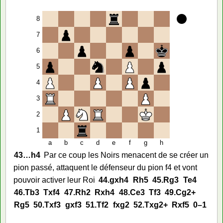
8
7
6
5
4
3
2
1
a
b
c
d
e
f
g
h
43…
h4
Par ce coup les Noirs menacent de se créer un
pion passé, attaquent le défenseur du pion f4 et vont
pouvoir activer leur Roi
44.
gxh4
Rh5
45.
Rg3
Te4
46.
Tb3
Txf4
47.
Rh2
Rxh4
48.
Ce3
Tf3
49.
Cg2+
Rg5
50.
Txf3
gxf3
51.
Tf2
fxg2
52.
Txg2+
Rxf5
0–1