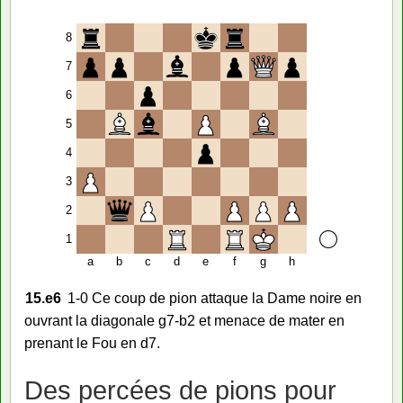
8
7
6
5
4
3
2
1
a
b
c
d
e
f
g
h
15.
e6
1-0 Ce coup de pion attaque la Dame noire en
ouvrant la diagonale g7-b2 et menace de mater en
prenant le Fou en d7.
Des percées de pions pour