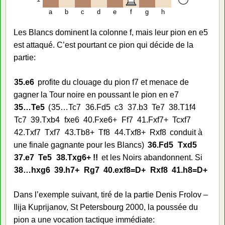
a
b
c
d
e
f
g
h
Les Blancs dominent la colonne f, mais leur pion en e5
est attaqué. C’est pourtant ce pion qui décide de la
partie:
35.
e6
profite du clouage du pion f7 et menace de
gagner la Tour noire en poussant le pion en e7
35…
Te5
35…
Tc7
36.
Fd5
c3
37.
b3
Te7
38.
T1f4
Tc7
39.
Txb4
fxe6
40.
Fxe6+
Ff7
41.
Fxf7+
Tcxf7
42.
Txf7
Txf7
43.
Tb8+
Tf8
44.
Txf8+
Rxf8
conduit à
une finale gagnante pour les Blancs
36.
Fd5
Txd5
37.
e7
Te5
38.
Txg6+ !!
et les Noirs abandonnent. Si
38…
hxg6
39.
h7+
Rg7
40.
exf8=D+
Rxf8
41.
h8=D+
Dans l’exemple suivant, tiré de la partie Denis Frolov –
Ilija Kuprijanov, St Petersbourg 2000, la poussée du
pion a une vocation tactique immédiate: