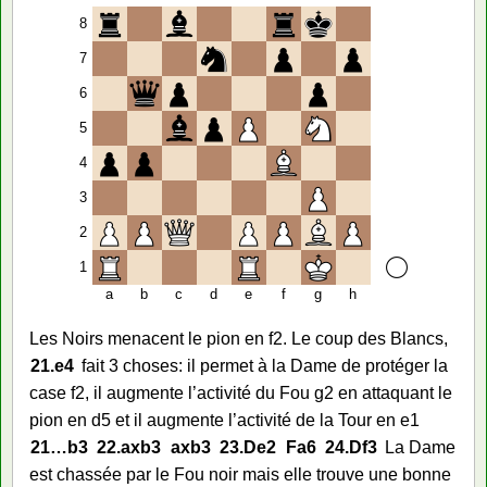
8
7
6
5
4
3
2
1
a
b
c
d
e
f
g
h
Les Noirs menacent le pion en f2. Le coup des Blancs,
21.
e4
fait 3 choses: il permet à la Dame de protéger la
case f2, il augmente l’activité du Fou g2 en attaquant le
pion en d5 et il augmente l’activité de la Tour en e1
21…
b3
22.
axb3
axb3
23.
De2
Fa6
24.
Df3
La Dame
est chassée par le Fou noir mais elle trouve une bonne