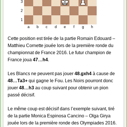
3
2
1
a
b
c
d
e
f
g
h
Cette position est tirée de la partie Romain Edouard –
Matthieu Cornette jouée lors de la première ronde du
championnat de France 2016. Le futur champion de
France joua
47…h4
.
Les Blancs ne peuvent pas jouer
48.gxh4
à cause de
48…Ta3+
qui gagne le Fou. Les Noirs pourront donc
jouer
48…h3
au coup suivant pour obtenir un pion
passé décisif.
Le même coup est décisif dans l’exemple suivant, tiré
de la partie Monica Espinosa Cancino – Olga Girya
jouée lors de la première ronde des Olympiades 2016.