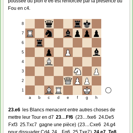
poussée du pion e e6 est renforcée par la présence du
Fou en c4.
8
7
6
5
4
3
2
1
a
b
c
d
e
f
g
h
23.
e6
les Blancs menacent entre autres choses de
mettre leur Tour en d7
23…
Ff6
23…
fxe6
24.
De5
Fxf3
25.
Txc7
gagne une pièce
23…
Cxe6
24.
g4
pour dissuader Cd4
24…
Fg6
25.
Txe7
24.
e7
Te8