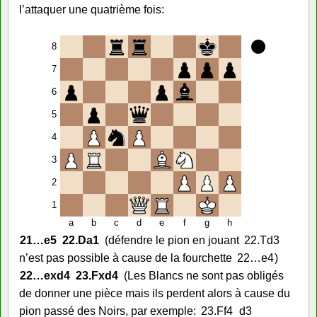
l’attaquer une quatrième fois:
8
7
6
5
4
3
2
1
a
b
c
d
e
f
g
h
21…
e5
22.
Da1
défendre le pion en jouant
22.
Td3
n’est pas possible à cause de la fourchette
22…
e4
22…
exd4
23.
Fxd4
Les Blancs ne sont pas obligés
de donner une pièce mais ils perdent alors à cause du
pion passé des Noirs, par exemple:
23.
Ff4
d3