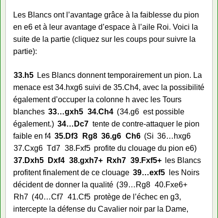
Les Blancs ont l’avantage grâce à la faiblesse du pion
en e6 et à leur avantage d’espace à l’aile Roi. Voici la
suite de la partie (cliquez sur les coups pour suivre la
partie):
33.
h5
Les Blancs donnent temporairement un pion. La
menace est 34.hxg6 suivi de 35.Ch4, avec la possibilité
également d’occuper la colonne h avec les Tours
blanches
33…
gxh5
34.
Ch4
34.
g6
est possible
également.
34…
Dc7
tente de contre-attaquer le pion
faible en f4
35.
Df3
Rg8
36.
g6
Ch6
Si
36…
hxg6
37.
Cxg6
Td7
38.
Fxf5
profite du clouage du pion e6
37.
Dxh5
Dxf4
38.
gxh7+
Rxh7
39.
Fxf5+
les Blancs
profitent finalement de ce clouage
39…
exf5
les Noirs
décident de donner la qualité
39…
Rg8
40.
Fxe6+
Rh7
40…
Cf7
41.
Cf5
protège de l’échec en g3,
intercepte la défense du Cavalier noir par la Dame,