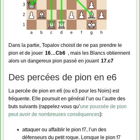
3
2
1
a
b
c
d
e
f
g
h
Dans la partie, Topalov choisit de ne pas prendre le
pion et de jouer
16…
Cb6
, mais les Blancs obtiennent
alors un dangereux pion passé en jouant
17.
c7
Des percées de pion en e6
La percée de pion en e6 (ou e3 pour les Noirs) est
fréquente. Elle poursuit en général l’un ou l’autre des
buts suivants (rappelez-vous qu’
une poussée de pion
peut avoir de nombreuses conséquences
):
attaquer ou affaiblir le pion f7, l’un des
défenseurs du petit roque. Lorsque le pion f7