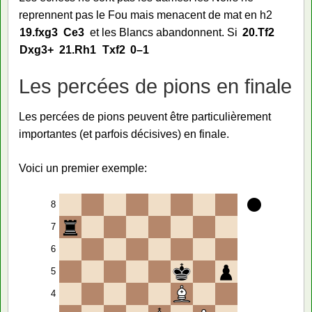
reprennent pas le Fou mais menacent de mat en h2
19.
fxg3
Ce3
et les Blancs abandonnent. Si
20.
Tf2
Dxg3+
21.
Rh1
Txf2
0–1
Les percées de pions en finale
Les percées de pions peuvent être particulièrement
importantes (et parfois décisives) en finale.
Voici un premier exemple:
8
7
6
5
4