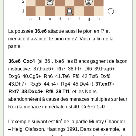
2
1
a
b
c
d
e
f
g
h
La poussée
36.e6
attaque aussi le pion en f7 et
menace d’avancer le pion en e7. Voici la fin de la
partie:
36.
e6
Cxc4
si
36…
fxe6
les Blancs gagnent de façon
instructive:
37.
Fxe6+
Rh7
38.
Ff7
Df6
39.
Fxg6+
Dxg6
40.
Cg5+
Rh6
41.
Te6
Ff6
42.
Txf6
Dxf6
43.
Dh7+
Rxg5
44.
h4+
Rg4
45.
De4+
37.
exf7+
Rxf7
38.
Dxc4+
Rf8
39.
Tf1
et les Noirs
abandonnèrent à cause des menaces multiples sur leur
Roi (la menace immédiate est 40. Ce5+)
1–0
L’exemple suivant est tiré de la partie Murray Chandler
– Helgi Olafsson, Hastings 1991. Dans cet exemple, la