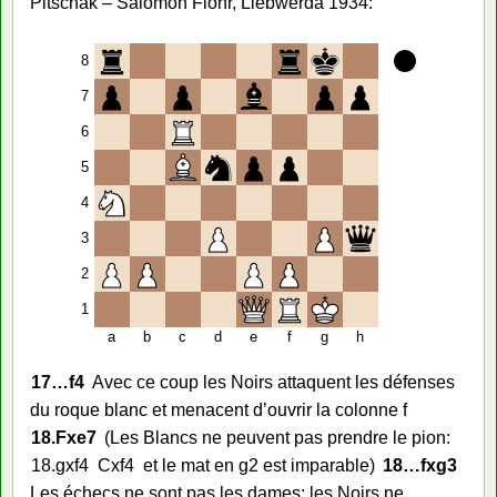
Pitschak – Salomon Flohr, Liebwerda 1934:
8
7
6
5
4
3
2
1
a
b
c
d
e
f
g
h
17…
f4
Avec ce coup les Noirs attaquent les défenses
du roque blanc et menacent d’ouvrir la colonne f
18.
Fxe7
Les Blancs ne peuvent pas prendre le pion:
18.
gxf4
Cxf4
et le mat en g2 est imparable
18…
fxg3
Les échecs ne sont pas les dames: les Noirs ne