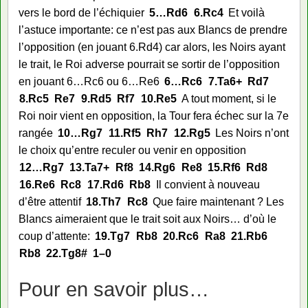
vers le bord de l’échiquier
5…
Rd6
6.
Rc4
Et voilà
l’astuce importante: ce n’est pas aux Blancs de prendre
l’opposition (en jouant 6.Rd4) car alors, les Noirs ayant
le trait, le Roi adverse pourrait se sortir de l’opposition
en jouant 6…Rc6 ou 6…Re6
6…
Rc6
7.
Ta6+
Rd7
8.
Rc5
Re7
9.
Rd5
Rf7
10.
Re5
A tout moment, si le
Roi noir vient en opposition, la Tour fera échec sur la 7e
rangée
10…
Rg7
11.
Rf5
Rh7
12.
Rg5
Les Noirs n’ont
le choix qu’entre reculer ou venir en opposition
12…
Rg7
13.
Ta7+
Rf8
14.
Rg6
Re8
15.
Rf6
Rd8
16.
Re6
Rc8
17.
Rd6
Rb8
Il convient à nouveau
d’être attentif
18.
Th7
Rc8
Que faire maintenant ? Les
Blancs aimeraient que le trait soit aux Noirs… d’où le
coup d’attente:
19.
Tg7
Rb8
20.
Rc6
Ra8
21.
Rb6
Rb8
22.
Tg8#
1–0
Pour en savoir plus…