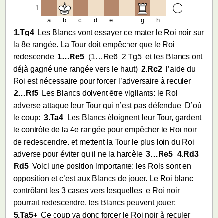
1
a
b
c
d
e
f
g
h
1.
Tg4
Les Blancs vont essayer de mater le Roi noir sur
la 8e rangée. La Tour doit empêcher que le Roi
redescende
1…
Re5
1…
Re6
2.
Tg5
et les Blancs ont
déjà gagné une rangée vers le haut
2.
Rc2
l’aide du
Roi est nécessaire pour forcer l’adversaire à reculer
2…
Rf5
Les Blancs doivent être vigilants: le Roi
adverse attaque leur Tour qui n’est pas défendue. D’où
le coup:
3.
Ta4
Les Blancs éloignent leur Tour, gardent
le contrôle de la 4e rangée pour empêcher le Roi noir
de redescendre, et mettent la Tour le plus loin du Roi
adverse pour éviter qu’il ne la harcèle
3…
Re5
4.
Rd3
Rd5
Voici une position importante: les Rois sont en
opposition et c’est aux Blancs de jouer. Le Roi blanc
contrôlant les 3 cases vers lesquelles le Roi noir
pourrait redescendre, les Blancs peuvent jouer:
5.
Ta5+
Ce coup va donc forcer le Roi noir à reculer