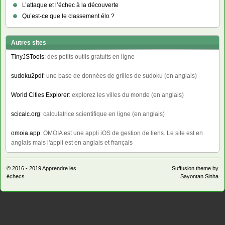
L’attaque et l’échec à la découverte
Qu’est-ce que le classement élo ?
Autres sites
TinyJSTools
: des petits outils gratuits en ligne
sudoku2pdf
: une base de données de grilles de sudoku (en anglais)
World Cities Explorer
: explorez les villes du monde (en anglais)
scicalc.org
: calculatrice scientifique en ligne (en anglais)
omoia.app
: OMOIA est une appli iOS de gestion de liens. Le site est en
anglais mais l'appli est en anglais et français
© 2016 - 2019
Apprendre les
Suffusion theme by
échecs
Sayontan Sinha