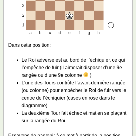
3
2
1
a
b
c
d
e
f
g
h
Dans cette position:
Le Roi adverse est au bord de l’échiquier, ce qui
l’empêche de fuir (il aimerait disposer d’une 9e
rangée ou d’une 9e colonne
)
L’une des Tours contrôle l’avant-dernière rangée
(ou colonne) pour empêcher le Roi de fuir vers le
centre de l’échiquier (cases en rose dans le
diagramme)
La deuxième Tour fait échec et mat en se plaçant
sur la rangée du Roi
Essayons de parvenir à ce mat à partir de la position