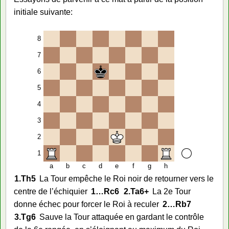
initiale suivante:
8
7
6
5
4
3
2
1
a
b
c
d
e
f
g
h
1.
Th5
La Tour empêche le Roi noir de retourner vers le
centre de l’échiquier
1…
Rc6
2.
Ta6+
La 2e Tour
donne échec pour forcer le Roi à reculer
2…
Rb7
3.
Tg6
Sauve la Tour attaquée en gardant le contrôle