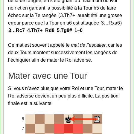
de la 6e rangée, en s’éloignant au maximum du Roi
noir et en gardant la possibilité à la Tour h5 de faire
échec sur la 7e rangée
3.
Th7+
aurait été une grosse
erreur parce que la Tour en a6 est attaquée
3…
Rxa6
3…
Rc7
4.
Th7+
Rd8
5.
Tg8#
1–0
Ce mat est souvent appelé le
mat de l’escalier
, car les
deux Tours montent successivement les rangées de
l’échiquier afin de mater le Roi adverse.
Mater avec une Tour
Si vous n’avez plus que votre Roi et une Tour, mater le
Roi adverse devient un peu plus difficile. La position
finale est la suivante:
8
7