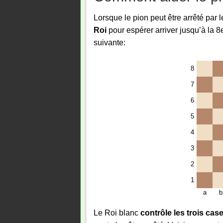
Lorsque le pion peut être arrêté par l
Roi
pour espérer arriver jusqu’à la 8e
suivante:
8
7
6
5
4
3
2
1
a
b
Le Roi blanc
contrôle les trois cas