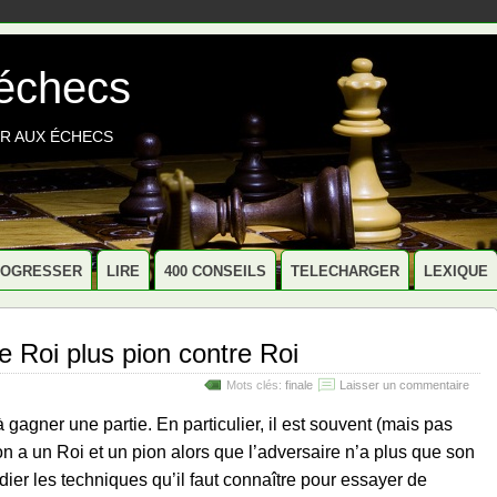
 échecs
R AUX ÉCHECS
ROGRESSER
LIRE
400 CONSEILS
TELECHARGER
LEXIQUE
 Roi plus pion contre Roi
Mots clés:
finale
Laisser un commentaire
à gagner une partie. En particulier, il est souvent (mais pas
n a un Roi et un pion alors que l’adversaire n’a plus que son
udier les techniques qu’il faut connaître pour essayer de