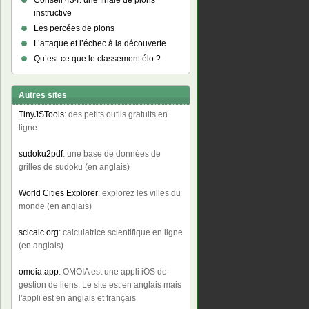
Conseil 434: une finale de pions
instructive
Les percées de pions
L’attaque et l’échec à la découverte
Qu’est-ce que le classement élo ?
Autres sites
TinyJSTools
: des petits outils gratuits en
ligne
sudoku2pdf
: une base de données de
grilles de sudoku (en anglais)
World Cities Explorer
: explorez les villes du
monde (en anglais)
scicalc.org
: calculatrice scientifique en ligne
(en anglais)
omoia.app
: OMOIA est une appli iOS de
gestion de liens. Le site est en anglais mais
l'appli est en anglais et français