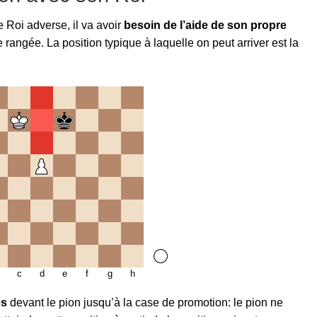
e Roi adverse, il va avoir
besoin de l’aide de son propre
 rangée. La position typique à laquelle on peut arriver est la
c
d
e
f
g
h
es
devant le pion jusqu’à la case de promotion: le pion ne