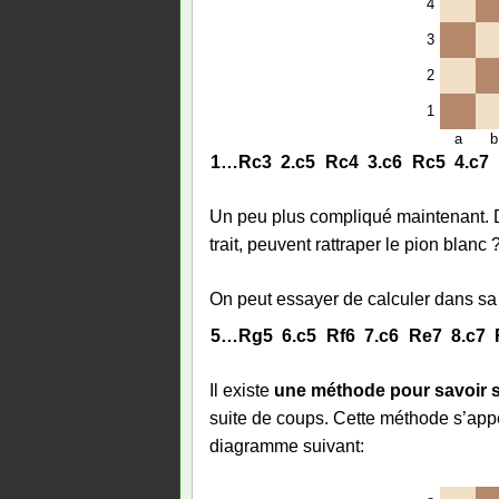
4
3
2
1
a
b
1…
Rc3
2.
c5
Rc4
3.
c6
Rc5
4.
c7
Un peu plus compliqué maintenant. D
trait, peuvent rattraper le pion blanc 
On peut essayer de calculer dans sa 
5…
Rg5
6.
c5
Rf6
7.
c6
Re7
8.
c7
Il existe
une méthode pour savoir si 
suite de coups. Cette méthode s’app
diagramme suivant: