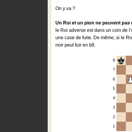
On y va ?
Un Roi et un pion ne peuvent pas
le Roi adverse est dans un coin de l’
une case de fuite. De même, si le Roi
noir peut fuir en b8.
8
7
6
5
4
3
2
1