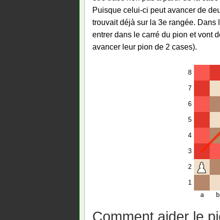
Puisque celui-ci peut avancer de deux
trouvait déjà sur la 3e rangée. Dans
entrer dans le carré du pion et vont 
avancer leur pion de 2 cases).
8
7
6
5
4
3
2
1
a
b
Comment aider le pi