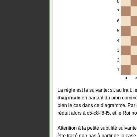
8
7
6
5
4
3
2
1
a
b
La règle est la suivante: si, au trait,
diagonale
en partant du pion comme il
bien le cas dans ce diagramme. Par co
réduit alors à c5-c8-f8-f5, et le Roi 
Attention à la petite subtilité suivant
être tracé non pas à partir de la case