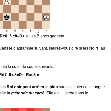
c
d
e
f
g
h
Rc6
5.
c8=D+
et les Blancs gagnent
ans le diagramme suivant, saurez-vous dire si les Noirs, au
?
tête la suite de coups suivants:
Rd7
9.
c8=D+
Rxc8 =
le Roi noir peut arrêter le pion
sans calculer cette longue
elle la
méthode du carré
. Elle est illustrée dans le