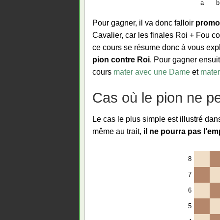
a
b
Pour gagner, il va donc falloir
promou
Cavalier, car les finales Roi + Fou co
ce cours se résume donc à vous exp
pion contre Roi
. Pour gagner ensui
cours
mater avec une Dame
et
mater
Cas où le pion ne pe
Le cas le plus simple est illustré dan
même au trait,
il ne pourra pas l’e
8
7
6
5