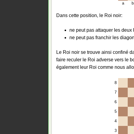
a
b
Dans cette position, le Roi noir:
ne peut pas attaquer les deux
ne peut pas franchir les diago
Le Roi noir se trouve ainsi confiné d
faire reculer le Roi adverse vers le b
également leur Roi comme nous allon
8
7
6
5
4
3