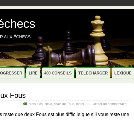
 échecs
R AUX ÉCHECS
ROGRESSER
LIRE
400 CONSEILS
TELECHARGER
LEXIQUE
ux Fous
Mots clés:
finale
,
finale de Fous
,
mater
Laisser un commentaire
s reste que deux Fous est plus difficile que s’il vous reste une