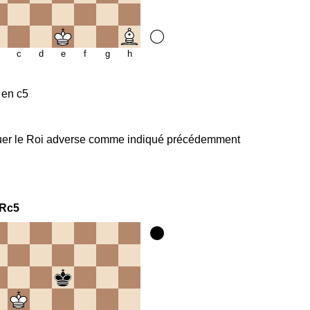
c
d
e
f
g
h
 en c5
quer le Roi adverse comme indiqué précédemment
Rc5