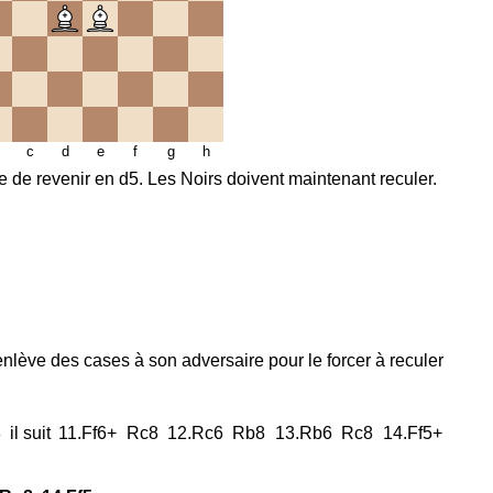
c
d
e
f
g
h
de revenir en d5. Les Noirs doivent maintenant reculer.
enlève des cases à son adversaire pour le forcer à reculer
8
il suit
11.
Ff6+
Rc8
12.
Rc6
Rb8
13.
Rb6
Rc8
14.
Ff5+