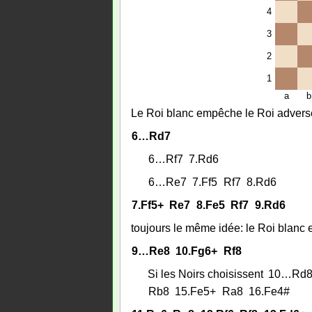
4
3
2
1
a
b
Le Roi blanc empêche le Roi adverse 
6…
Rd7
6…
Rf7
7.
Rd6
6…
Re7
7.
Ff5
Rf7
8.
Rd6
7.
Ff5+
Re7
8.
Fe5
Rf7
9.
Rd6
toujours le même idée: le Roi blanc 
9…
Re8
10.
Fg6+
Rf8
Si les Noirs choisissent
10…
Rd
Rb8
15.
Fe5+
Ra8
16.
Fe4#