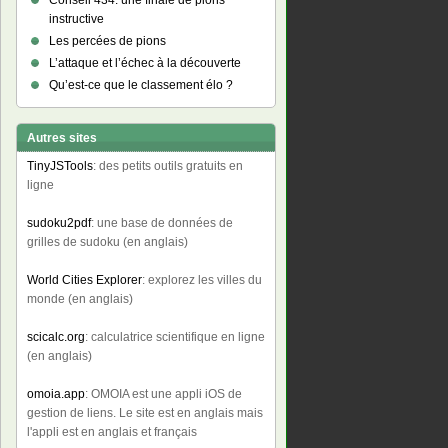
Conseil 434: une finale de pions
instructive
Les percées de pions
L’attaque et l’échec à la découverte
Qu’est-ce que le classement élo ?
Autres sites
TinyJSTools
: des petits outils gratuits en
ligne
sudoku2pdf
: une base de données de
grilles de sudoku (en anglais)
World Cities Explorer
: explorez les villes du
monde (en anglais)
scicalc.org
: calculatrice scientifique en ligne
(en anglais)
omoia.app
: OMOIA est une appli iOS de
gestion de liens. Le site est en anglais mais
l'appli est en anglais et français