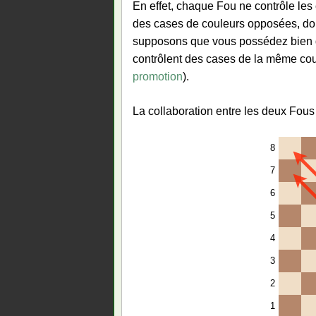
En effet, chaque Fou ne contrôle les
des cases de couleurs opposées, doi
supposons que vous possédez bien 
contrôlent des cases de la même co
promotion
).
La collaboration entre les deux Fous
8
7
6
5
4
3
2
1