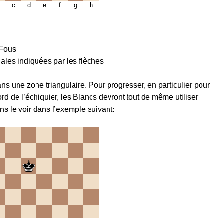
c
d
e
f
g
h
 Fous
nales indiquées par les flèches
ans une zone triangulaire. Pour progresser, en particulier pour
ord de l’échiquier, les Blancs devront tout de même utiliser
s le voir dans l’exemple suivant: