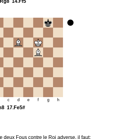
Rg8
14.
Ff5
c
d
e
f
g
h
h8
17.
Fe5#
e deux Fous contre le Roi adverse, il faut: