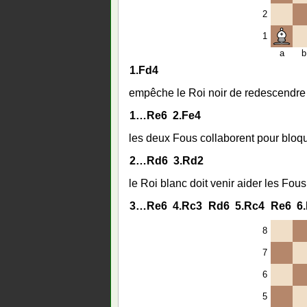
2
1
a
b
1.
Fd4
empêche le Roi noir de redescendre
1…
Re6
2.
Fe4
les deux Fous collaborent pour blo
2…
Rd6
3.
Rd2
le Roi blanc doit venir aider les Fous
3…
Re6
4.
Rc3
Rd6
5.
Rc4
Re6
6.
8
7
6
5