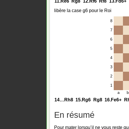
11.
Re6
Rg8
12.
Rf6
Rf8
13.
Fd6+
libère la case g6 pour le Roi
8
7
6
5
4
3
2
1
a
b
14…
Rh8
15.
Rg6
Rg8
16.
Fe6+
R
En résumé
Pour mater lorsqu’il ne vous reste qu