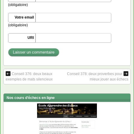
(obligatoire)
Votre email
(obligatoire)
URI
Conseil 376: deux beaux
Conseil 378: deux proverbes pour
exemples de mats silencieux
mieux jouer aux échecs
Nos cours d’échecs en ligne