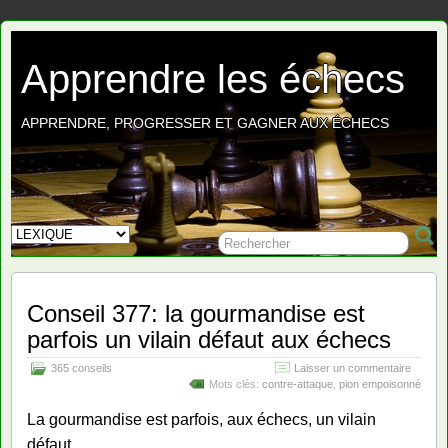
Apprendre les échecs
APPRENDRE, PROGRESSER ET GAGNER AUX ÉCHECS
Conseil 377: la gourmandise est
parfois un vilain défaut aux échecs
365 conseils
Laisser un commentaire
Mots clés:
contre-attaque
,
pion empoisonné
La gourmandise est parfois, aux échecs, un vilain
défaut.