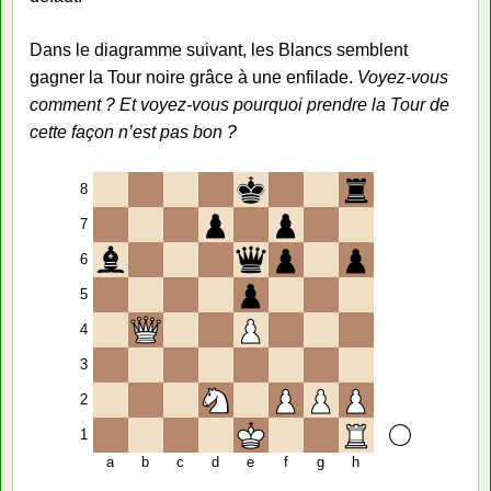
Dans le diagramme suivant, les Blancs semblent
gagner la Tour noire grâce à une enfilade.
Voyez-vous
comment ? Et voyez-vous pourquoi prendre la Tour de
cette façon n’est pas bon ?
8
7
6
5
4
3
2
1
a
b
c
d
e
f
g
h