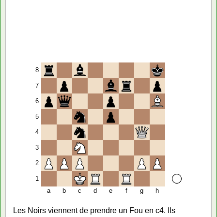
8
7
6
5
4
3
2
1
a
b
c
d
e
f
g
h
Les Noirs viennent de prendre un Fou en c4. Ils