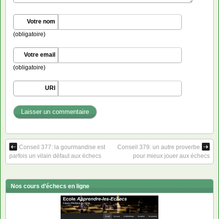
Votre nom
(obligatoire)
Votre email
(obligatoire)
URI
Conseil 377: la gourmandise est
Conseil 379: un autre proverbe
parfois un vilain défaut aux échecs
pour mieux jouer aux échecs
Nos cours d’échecs en ligne