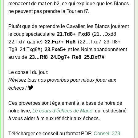
menacent de mat en b2, ce qui explique que les Blancs
ne peuvent pas prendre la Tour en f7.
Plutôt que de reprendre le Cavalier, les Blancs jouèrent
le coup spectaculaire
21.
Td8+
Fxd8
21…
Dxd8
22.
Txf7
gagne
22.
Fg7+
Rg8
22…
Txg7
23.
Tf8+
Tg8
24.
Txg8#
23.
Fxe5+
et les Noirs abandonnèrent
au vu de
23…
Rf8
24.
Dg7+
Re8
25.
Dxf7#
Le conseil du jour:
Révisez tous nos proverbes pour mieux jouer aux
échecs !
Ces proverbes sont également à la base de notre de
notre livre,
Le cours d’échecs de Marie
, qui est destiné
à vous aider à mieux réfléchir aux échecs.
Télécharger ce conseil au format PDF:
Conseil 378