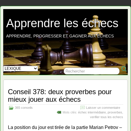
Apprendre les échecs
APPRENDRE, PROGRESSER ET GAGNER AUX ÉCHECS
Conseil 378: deux proverbes pour
mieux jouer aux échecs
365 conseils
Laisser un commentaire
Mots clés:
échec intermédiaire
,
proverbes
,
verifier tous les echecs
La position du jour est tirée de la partie Marian Petrov –