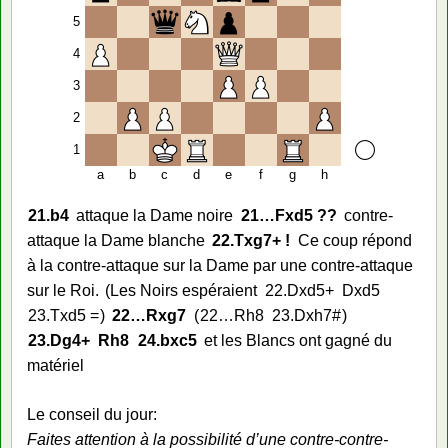
5
4
3
2
1
a
b
c
d
e
f
g
h
21.
b4
attaque la Dame noire
21…
Fxd5 ??
contre-
attaque la Dame blanche
22.
Txg7+ !
Ce coup répond
à la contre-attaque sur la Dame par une contre-attaque
sur le Roi.
Les Noirs espéraient
22.
Dxd5+
Dxd5
23.
Txd5 =
22…
Rxg7
22…
Rh8
23.
Dxh7#
23.
Dg4+
Rh8
24.
bxc5
et les Blancs ont gagné du
matériel
Le conseil du jour:
Faites attention à la possibilité d’une contre-contre-