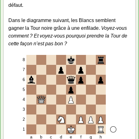
défaut.
Dans le diagramme suivant, les Blancs semblent
gagner la Tour noire grâce à une enfilade.
Voyez-vous
comment ? Et voyez-vous pourquoi prendre la Tour de
cette façon n’est pas bon ?
8
7
6
5
4
3
2
1
a
b
c
d
e
f
g
h