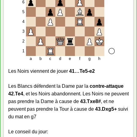
6
5
4
3
2
1
a
b
c
d
e
f
g
h
Les Noirs viennent de jouer
41…Te5-e2
Les Blancs défendent la Dame par la
contre-attaque
42.Te4
, et les Noirs abandonnent. Les Noirs ne peuvent
pas prendre la Dame à cause de
43.Txe8#
, et ne
peuvent pas prendre la Tour à cause de
43.Dxg5+
suivi
du mat en g7
Le conseil du jour: