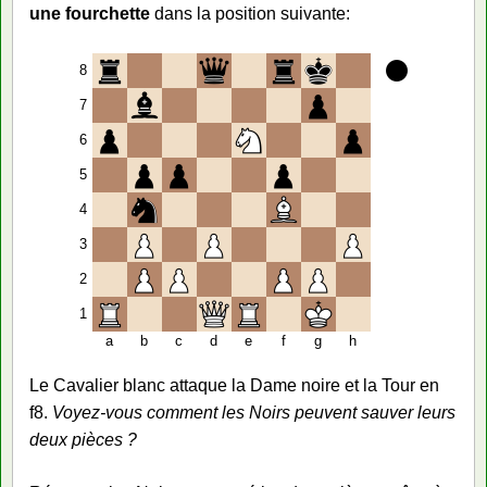
une fourchette
dans la position suivante:
8
7
6
5
4
3
2
1
a
b
c
d
e
f
g
h
Le Cavalier blanc attaque la Dame noire et la Tour en
f8.
Voyez-vous comment les Noirs peuvent sauver leurs
deux pièces ?