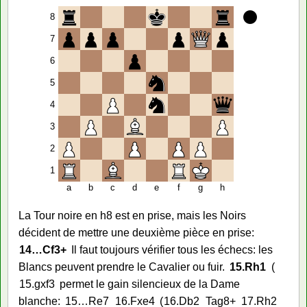
8
7
6
5
4
3
2
1
a
b
c
d
e
f
g
h
La Tour noire en h8 est en prise, mais les Noirs
décident de mettre une deuxième pièce en prise:
14…
Cf3+
Il faut toujours vérifier tous les échecs: les
Blancs peuvent prendre le Cavalier ou fuir.
15.
Rh1
15.
gxf3
permet le gain silencieux de la Dame
blanche:
15…
Re7
16.
Fxe4
16.
Db2
Tag8+
17.
Rh2