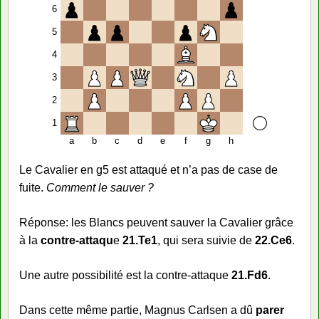
6
5
4
3
2
1
a
b
c
d
e
f
g
h
Le Cavalier en g5 est attaqué et n’a pas de case de
fuite.
Comment le sauver ?
Réponse: les Blancs peuvent sauver la Cavalier grâce
à la
contre-attaqu
e
21.Te1
, qui sera suivie de
22.Ce6
.
Une autre possibilité est la contre-attaque
21.Fd6
.
Dans cette même partie, Magnus Carlsen a dû
parer