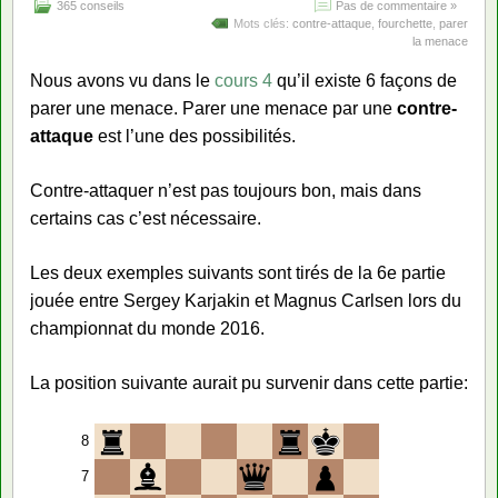
365 conseils
Pas de commentaire »
Mots clés:
contre-attaque
,
fourchette
,
parer
la menace
Nous avons vu dans le
cours 4
qu’il existe 6 façons de
parer une menace. Parer une menace par une
contre-
attaque
est l’une des possibilités.
Contre-attaquer n’est pas toujours bon, mais dans
certains cas c’est nécessaire.
Les deux exemples suivants sont tirés de la 6e partie
jouée entre Sergey Karjakin et Magnus Carlsen lors du
championnat du monde 2016.
La position suivante aurait pu survenir dans cette partie:
8
7