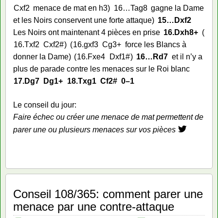
Cxf2
menace de mat en h3
16…
Tag8
gagne la Dame
et les Noirs conservent une forte attaque
15…
Dxf2
Les Noirs ont maintenant 4 pièces en prise
16.
Dxh8+
16.
Txf2
Cxf2#
16.
gxf3
Cg3+
force les Blancs à
donner la Dame
16.
Fxe4
Dxf1#
16…
Rd7
et il n’y a
plus de parade contre les menaces sur le Roi blanc
17.
Dg7
Dg1+
18.
Txg1
Cf2#
0–1
Le conseil du jour:
Faire échec ou créer une menace de mat permettent de
parer une ou plusieurs menaces sur vos pièces
Conseil 108/365: comment parer une
menace par une contre-attaque