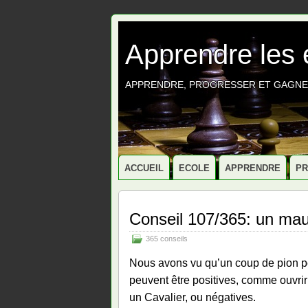
Apprendre les
APPRENDRE, PROGRESSER ET GAGNE
ACCUEIL
ECOLE
APPRENDRE
P
Conseil 107/365: un mau
365 conseils
Nous avons vu qu’un coup de pion p
peuvent être positives, comme ouvri
un Cavalier, ou négatives.