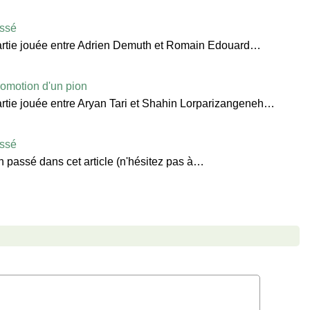
assé
a partie jouée entre Adrien Demuth et Romain Edouard…
romotion d'un pion
 partie jouée entre Aryan Tari et Shahin Lorparizangeneh…
assé
n passé dans cet article (n'hésitez pas à…