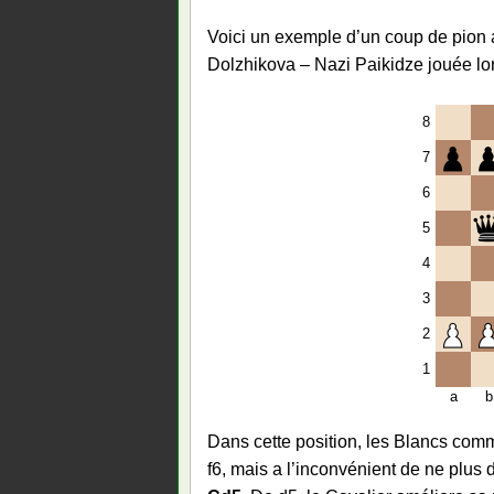
Voici un exemple d’un coup de pion a
Dolzhikova – Nazi Paikidze jouée l
8
7
6
5
4
3
2
1
a
b
Dans cette position, les Blancs comm
f6, mais a l’inconvénient de ne plus 