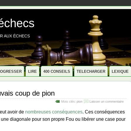
 échecs
R AUX ÉCHECS
ROGRESSER
LIRE
400 CONSEILS
TELECHARGER
LEXIQUE
vais coup de pion
Mots clés:
pion
Laisser un commentaire
eut avoir de
nombreuses conséquences
. Ces conséquences
r une diagonale pour son propre Fou ou libérer une case pour