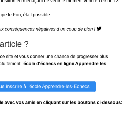
a position en menaçant de venir le moment venu en e3 ou c3.
ppe le Fou, était possible.
aux conséquences négatives d’un coup de pion !
rticle ?
 ce site et vous donner une chance de progresser plus
tuitement l'
école d'échecs en ligne Apprendre-les-
ous inscrire à l'école Apprendre-les-Echecs
-le avec vos amis en cliquant sur les boutons ci-dessous: