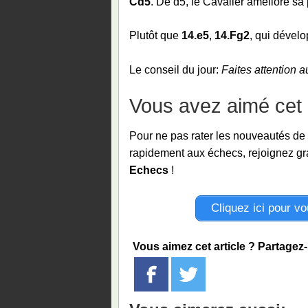
Cd5
. De d5, le Cavalier améliore s
Plutôt que
14.e5
,
14.Fg2
, qui dévelo
Le conseil du jour:
Faites attention 
Vous avez aimé cet a
Pour ne pas rater les nouveautés de
rapidement aux échecs, rejoignez gra
Echecs
!
Cliquez ici pour v
Vous aimez cet article ? Partagez