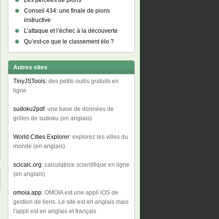
Les percées de pions
Conseil 434: une finale de pions
instructive
L’attaque et l’échec à la découverte
Qu’est-ce que le classement élo ?
Autres sites
TinyJSTools
: des petits outils gratuits en
ligne
sudoku2pdf
: une base de données de
grilles de sudoku (en anglais)
World Cities Explorer
: explorez les villes du
monde (en anglais)
scicalc.org
: calculatrice scientifique en ligne
(en anglais)
omoia.app
: OMOIA est une appli iOS de
gestion de liens. Le site est en anglais mais
l'appli est en anglais et français