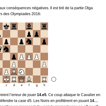
ux conséquences négatives. Il est tiré de la partie Olga
ors des Olympiades 2016:
c
d
e
f
g
h
irent l’erreur de jouer
14.e5
. Ce coup attaque le Cavalier en
défendre la case d5. Les Noirs en profitèrent en jouant
14…