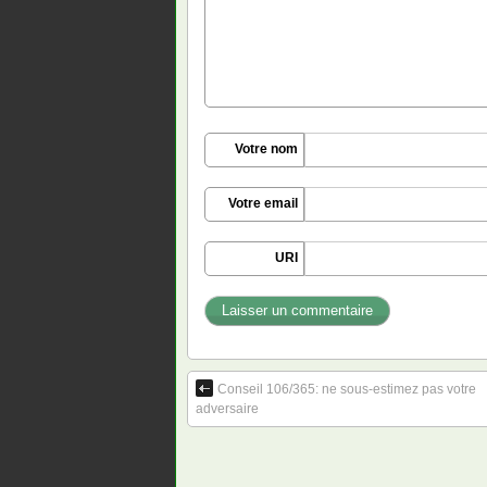
Votre nom
Votre email
URI
Conseil 106/365: ne sous-estimez pas votre
adversaire