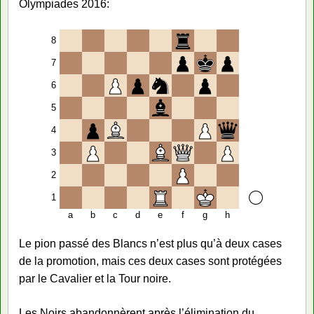
Olympiades 2016:
8
7
6
5
4
3
2
1
a
b
c
d
e
f
g
h
Le pion passé des Blancs n’est plus qu’à deux cases
de la promotion, mais ces deux cases sont protégées
par le Cavalier et la Tour noire.
Les Noirs abandonnèrent après l’élimination du