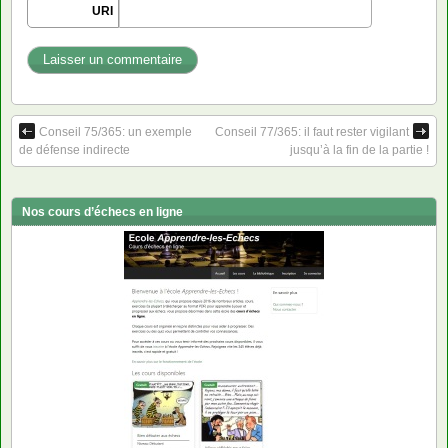
URI
Conseil 75/365: un exemple
Conseil 77/365: il faut rester vigilant
de défense indirecte
jusqu’à la fin de la partie !
Nos cours d’échecs en ligne