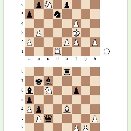
6
5
4
3
2
1
a
b
c
d
e
f
g
h
8
7
6
5
4
3
2