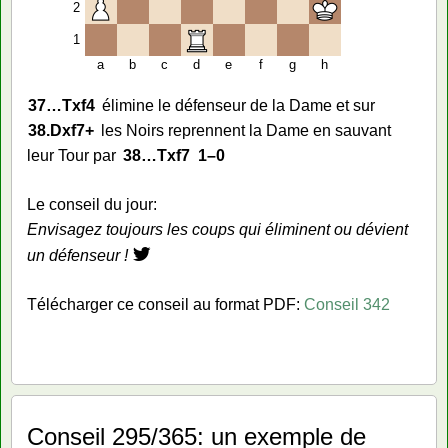
2
1
a
b
c
d
e
f
g
h
37…
Txf4
élimine le défenseur de la Dame et sur
38.
Dxf7+
les Noirs reprennent la Dame en sauvant
leur Tour par
38…
Txf7
1–0
Le conseil du jour:
Envisagez toujours les coups qui éliminent ou dévient
un défenseur !
Télécharger ce conseil au format PDF:
Conseil 342
Conseil 295/365: un exemple de