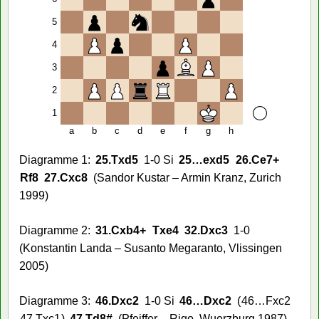
5
4
3
2
1
a
b
c
d
e
f
g
h
Diagramme 1:
25.
Txd5
1-0 Si
25…
exd5
26.
Ce7+
Rf8
27.
Cxc8
(Sandor Kustar – Armin Kranz, Zurich
1999)
Diagramme 2:
31.
Cxb4+
Txe4
32.
Dxc3
1-0
(Konstantin Landa – Susanto Megaranto, Vlissingen
2005)
Diagramme 3:
46.
Dxc2
1-0 Si
46…
Dxc2
46…
Fxc2
47.
Txc1
47.
Td8#
(Pfeiffer – Rigo, Wuerzburg 1987)