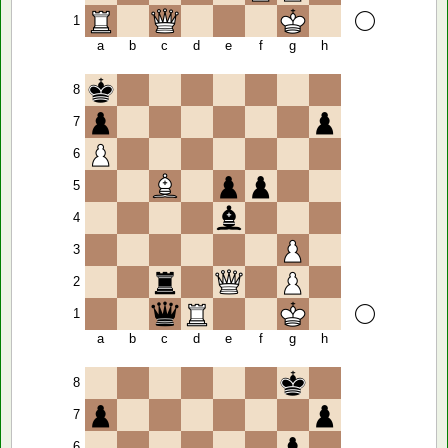
1
a
b
c
d
e
f
g
h
8
7
6
5
4
3
2
1
a
b
c
d
e
f
g
h
8
7
6