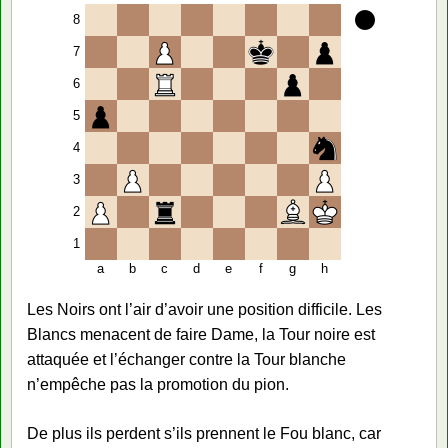
8
7
6
5
4
3
2
1
a
b
c
d
e
f
g
h
Les Noirs ont l’air d’avoir une position difficile. Les
Blancs menacent de faire Dame, la Tour noire est
attaquée et l’échanger contre la Tour blanche
n’empêche pas la promotion du pion.
De plus ils perdent s’ils prennent le Fou blanc, car