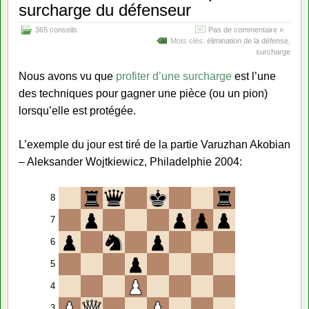
surcharge du défenseur
365 conseils
Pas de commentaire »
Mots clés:
élimination de la défense
,
surcharge
Nous avons vu que
profiter d’une surcharge
est l’une
des techniques pour gagner une pièce (ou un pion)
lorsqu’elle est protégée.
L’exemple du jour est tiré de la partie Varuzhan Akobian
– Aleksander Wojtkiewicz, Philadelphie 2004:
8
7
6
5
4
3