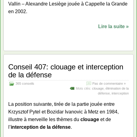
Vallin – Alexandre Lesiège jouée à Cappelle la Grande
en 2002.
Lire la suite »
Conseil 407: clouage et interception
de la défense
365 conseils
Pas de commentaire »
Mots clés:
clouage
,
élimination de la
défense
,
interception
La position suivante, tirée de la partie jouée entre
Krzysztof Pytel et Bozidar Ivanovic à Metz en 1984,
illustre à merveille les thèmes du
clouage
et de
l’
interception de la défense
.