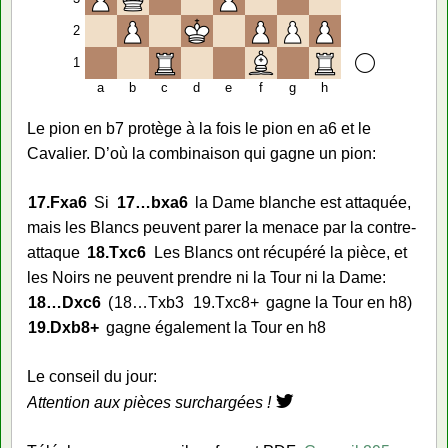
2
1
a
b
c
d
e
f
g
h
Le pion en b7 protège à la fois le pion en a6 et le
Cavalier. D’où la combinaison qui gagne un pion:
17.
Fxa6
Si
17…
bxa6
la Dame blanche est attaquée,
mais les Blancs peuvent parer la menace par la contre-
attaque
18.
Txc6
Les Blancs ont récupéré la pièce, et
les Noirs ne peuvent prendre ni la Tour ni la Dame:
18…
Dxc6
18…
Txb3
19.
Txc8+
gagne la Tour en h8
19.
Dxb8+
gagne également la Tour en h8
Le conseil du jour:
Attention aux pièces surchargées !