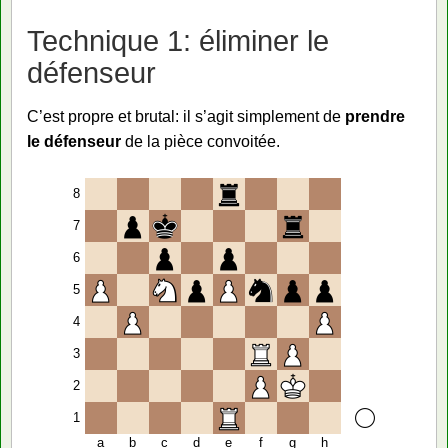
Technique 1: éliminer le
défenseur
C’est propre et brutal: il s’agit simplement de
prendre
le défenseur
de la pièce convoitée.
8
7
6
5
4
3
2
1
a
b
c
d
e
f
g
h