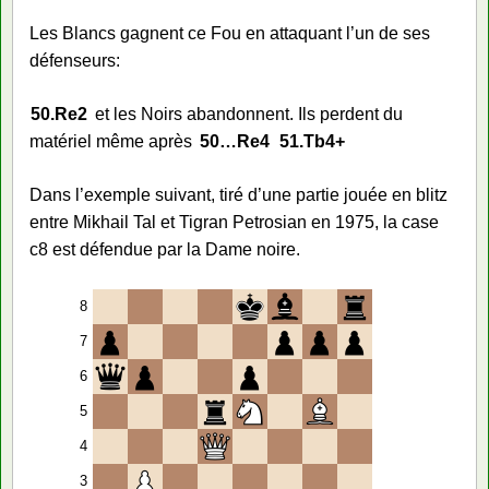
Les Blancs gagnent ce Fou en attaquant l’un de ses
défenseurs:
50.
Re2
et les Noirs abandonnent. Ils perdent du
matériel même après
50…
Re4
51.
Tb4+
Dans l’exemple suivant, tiré d’une partie jouée en blitz
entre Mikhail Tal et Tigran Petrosian en 1975, la case
c8 est défendue par la Dame noire.
8
7
6
5
4
3