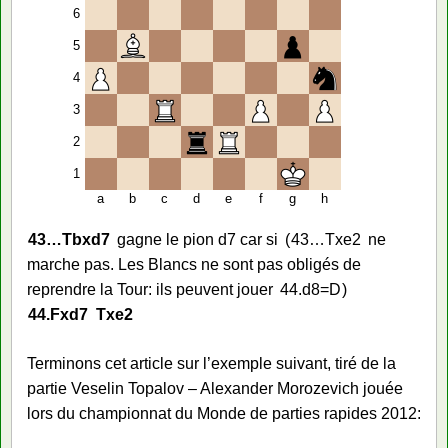
6
5
4
3
2
1
a
b
c
d
e
f
g
h
43…
Tbxd7
gagne le pion d7 car si
43…
Txe2
ne
marche pas. Les Blancs ne sont pas obligés de
reprendre la Tour: ils peuvent jouer
44.
d8=D
44.
Fxd7
Txe2
Terminons cet article sur l’exemple suivant, tiré de la
partie Veselin Topalov – Alexander Morozevich jouée
lors du championnat du Monde de parties rapides 2012: