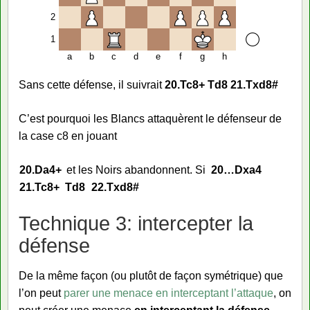
2
1
a
b
c
d
e
f
g
h
Sans cette défense, il suivrait
20.Tc8+ Td8 21.Txd8#
C’est pourquoi les Blancs attaquèrent le défenseur de
la case c8 en jouant
20.
Da4+
et les Noirs abandonnent. Si
20…
Dxa4
21.
Tc8+
Td8
22.
Txd8#
Technique 3: intercepter la
défense
De la même façon (ou plutôt de façon symétrique) que
l’on peut
parer une menace en interceptant l’attaque
, on