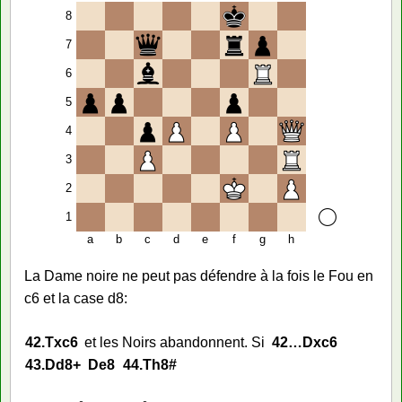
8
7
6
5
4
3
2
1
a
b
c
d
e
f
g
h
La Dame noire ne peut pas défendre à la fois le Fou en
c6 et la case d8:
42.
Txc6
et les Noirs abandonnent. Si
42…
Dxc6
43.
Dd8+
De8
44.
Th8#