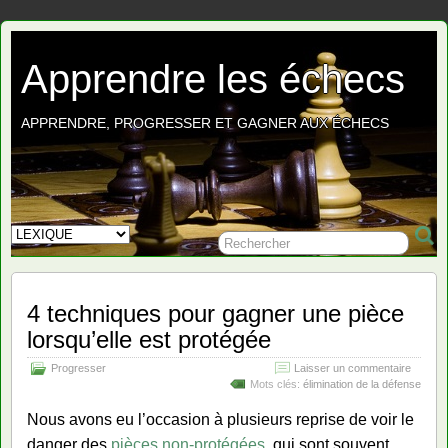
Apprendre les échecs
APPRENDRE, PROGRESSER ET GAGNER AUX ÉCHECS
4 techniques pour gagner une pièce
lorsqu’elle est protégée
Progresser
Laisser un commentaire
Mots clés:
élimination de la défense
Nous avons eu l’occasion à plusieurs reprise de voir le
danger des
pièces non-protégées
, qui sont souvent