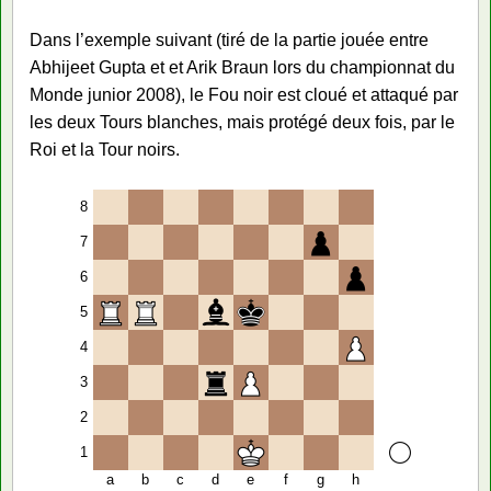
Dans l’exemple suivant (tiré de la partie jouée entre
Abhijeet Gupta et et Arik Braun lors du championnat du
Monde junior 2008), le Fou noir est cloué et attaqué par
les deux Tours blanches, mais protégé deux fois, par le
Roi et la Tour noirs.
8
7
6
5
4
3
2
1
a
b
c
d
e
f
g
h