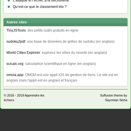
L’attaque et l’échec à la découverte
Qu’est-ce que le classement élo ?
Autres sites
TinyJSTools
: des petits outils gratuits en ligne
sudoku2pdf
: une base de données de grilles de sudoku (en anglais)
World Cities Explorer
: explorez les villes du monde (en anglais)
scicalc.org
: calculatrice scientifique en ligne (en anglais)
omoia.app
: OMOIA est une appli iOS de gestion de liens. Le site est en
anglais mais l'appli est en anglais et français
© 2016 - 2019
Apprendre les
Suffusion theme by
échecs
Sayontan Sinha