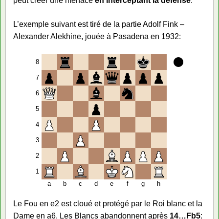
peut créer une menace
en interceptant la défense
.
L’exemple suivant est tiré de la partie Adolf Fink –
Alexander Alekhine, jouée à Pasadena en 1932:
8
7
6
5
4
3
2
1
a
b
c
d
e
f
g
h
Le Fou en e2 est cloué et protégé par le Roi blanc et la
Dame en a6. Les Blancs abandonnent après
14…Fb5
: