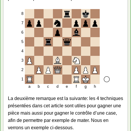
8
7
6
5
4
3
2
1
a
b
c
d
e
f
g
h
La deuxième remarque est la suivante: les 4 techniques
présentées dans cet article sont utiles pour gagner une
pièce mais aussi pour gagner le contrôle d’une case,
afin de permettre par exemple de mater. Nous en
verrons un exemple ci-dessous.