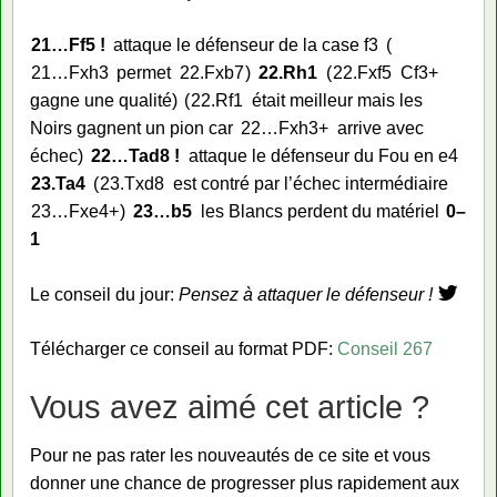
21…
Ff5 !
attaque le défenseur de la case f3
21…
Fxh3
permet
22.
Fxb7
22.
Rh1
22.
Fxf5
Cf3+
gagne une qualité
22.
Rf1
était meilleur mais les
Noirs gagnent un pion car
22…
Fxh3+
arrive avec
échec
22…
Tad8 !
attaque le défenseur du Fou en e4
23.
Ta4
23.
Txd8
est contré par l’échec intermédiaire
23…
Fxe4+
23…
b5
les Blancs perdent du matériel
0–
1
Le conseil du jour:
Pensez à attaquer le défenseur !
Télécharger ce conseil au format PDF:
Conseil 267
Vous avez aimé cet article ?
Pour ne pas rater les nouveautés de ce site et vous
donner une chance de progresser plus rapidement aux