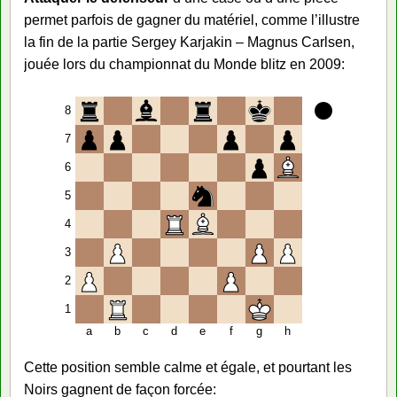
permet parfois de gagner du matériel, comme l’illustre
la fin de la partie Sergey Karjakin – Magnus Carlsen,
jouée lors du championnat du Monde blitz en 2009:
8
7
6
5
4
3
2
1
a
b
c
d
e
f
g
h
Cette position semble calme et égale, et pourtant les
Noirs gagnent de façon forcée: