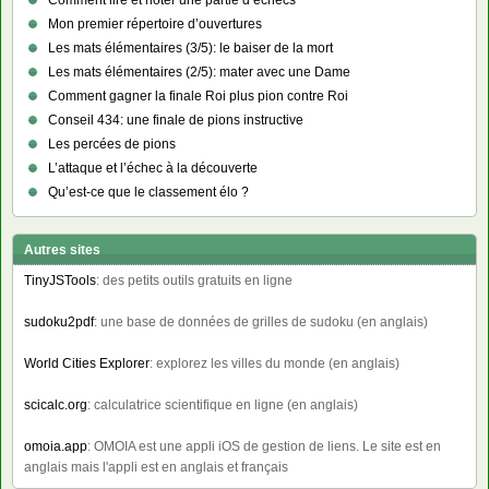
Comment lire et noter une partie d’échecs
Mon premier répertoire d’ouvertures
Les mats élémentaires (3/5): le baiser de la mort
Les mats élémentaires (2/5): mater avec une Dame
Comment gagner la finale Roi plus pion contre Roi
Conseil 434: une finale de pions instructive
Les percées de pions
L’attaque et l’échec à la découverte
Qu’est-ce que le classement élo ?
Autres sites
TinyJSTools
: des petits outils gratuits en ligne
sudoku2pdf
: une base de données de grilles de sudoku (en anglais)
World Cities Explorer
: explorez les villes du monde (en anglais)
scicalc.org
: calculatrice scientifique en ligne (en anglais)
omoia.app
: OMOIA est une appli iOS de gestion de liens. Le site est en
anglais mais l'appli est en anglais et français