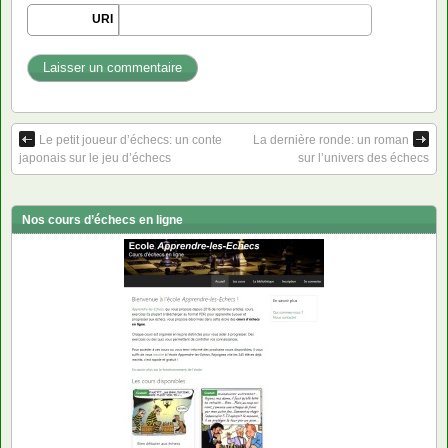
URI
Le petit joueur d’échecs: un conte
La dernière ronde: un roman
japonais sur le jeu d’échecs
sur l’univers des échecs
Nos cours d’échecs en ligne