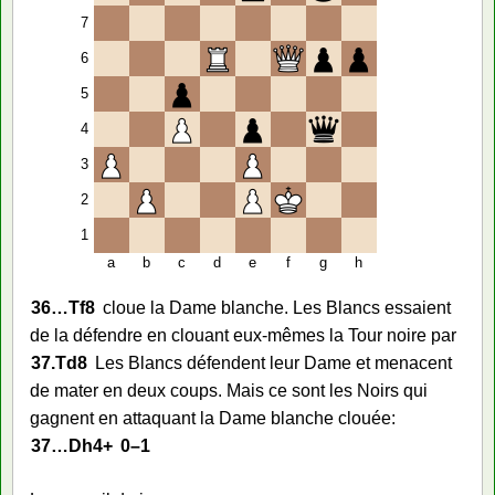
7
6
5
4
3
2
1
a
b
c
d
e
f
g
h
36…
Tf8
cloue la Dame blanche. Les Blancs essaient
de la défendre en clouant eux-mêmes la Tour noire par
37.
Td8
Les Blancs défendent leur Dame et menacent
de mater en deux coups. Mais ce sont les Noirs qui
gagnent en attaquant la Dame blanche clouée:
37…
Dh4+
0–1