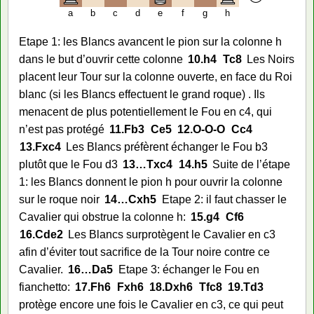
a
b
c
d
e
f
g
h
Etape 1: les Blancs avancent le pion sur la colonne h
dans le but d’ouvrir cette colonne
10.
h4
Tc8
Les Noirs
placent leur Tour sur la colonne ouverte, en face du Roi
blanc (si les Blancs effectuent le grand roque) . Ils
menacent de plus potentiellement le Fou en c4, qui
n’est pas protégé
11.
Fb3
Ce5
12.
O-O-O
Cc4
13.
Fxc4
Les Blancs préfèrent échanger le Fou b3
plutôt que le Fou d3
13…
Txc4
14.
h5
Suite de l’étape
1: les Blancs donnent le pion h pour ouvrir la colonne
sur le roque noir
14…
Cxh5
Etape 2: il faut chasser le
Cavalier qui obstrue la colonne h:
15.
g4
Cf6
16.
Cde2
Les Blancs surprotègent le Cavalier en c3
afin d’éviter tout sacrifice de la Tour noire contre ce
Cavalier.
16…
Da5
Etape 3: échanger le Fou en
fianchetto:
17.
Fh6
Fxh6
18.
Dxh6
Tfc8
19.
Td3
protège encore une fois le Cavalier en c3, ce qui peut