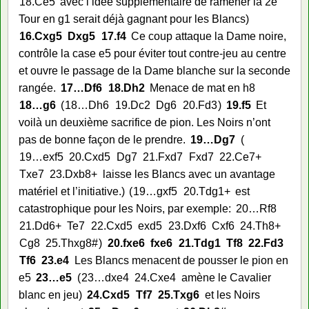
18.
Ce5
avec l’idée supplémentaire de ramener la 2e
Tour en g1 serait déjà gagnant pour les Blancs
16.
Cxg5
Dxg5
17.
f4
Ce coup attaque la Dame noire,
contrôle la case e5 pour éviter tout contre-jeu au centre
et ouvre le passage de la Dame blanche sur la seconde
rangée.
17…
Df6
18.
Dh2
Menace de mat en h8
18…
g6
18…
Dh6
19.
Dc2
Dg6
20.
Fd3
19.
f5
Et
voilà un deuxième sacrifice de pion. Les Noirs n’ont
pas de bonne façon de le prendre.
19…
Dg7
19…
exf5
20.
Cxd5
Dg7
21.
Fxd7
Fxd7
22.
Ce7+
Txe7
23.
Dxb8+
laisse les Blancs avec un avantage
matériel et l’initiative.
19…
gxf5
20.
Tdg1+
est
catastrophique pour les Noirs, par exemple:
20…
Rf8
21.
Dd6+
Te7
22.
Cxd5
exd5
23.
Dxf6
Cxf6
24.
Th8+
Cg8
25.
Thxg8#
20.
fxe6
fxe6
21.
Tdg1
Tf8
22.
Fd3
Tf6
23.
e4
Les Blancs menacent de pousser le pion en
e5
23…
e5
23…
dxe4
24.
Cxe4
amène le Cavalier
blanc en jeu
24.
Cxd5
Tf7
25.
Txg6
et les Noirs