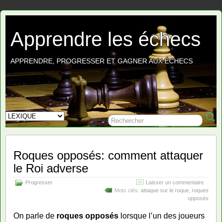
Apprendre les échecs
APPRENDRE, PROGRESSER ET GAGNER AUX ÉCHECS
Roques opposés: comment attaquer
le Roi adverse
Progresser
Laisser un commentaire
Mots clés:
attaque sur le roque
,
roques
opposés
On parle de
roques opposés
lorsque l’un des joueurs