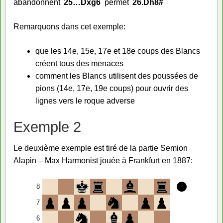
abandonnent
25…
Dxg6
permet
26.
Dh8#
Remarquons dans cet exemple:
que les 14e, 15e, 17e et 18e coups des Blancs
créent tous des menaces
comment les Blancs utilisent des poussées de
pions (14e, 17e, 19e coups) pour ouvrir des
lignes vers le roque adverse
Exemple 2
Le deuxième exemple est tiré de la partie Semion
Alapin – Max Harmonist jouée à Frankfurt en 1887:
8
7
6