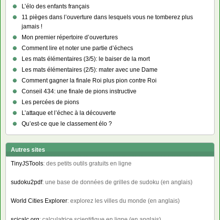
L’élo des enfants français
11 pièges dans l’ouverture dans lesquels vous ne tomberez plus
jamais !
Mon premier répertoire d’ouvertures
Comment lire et noter une partie d’échecs
Les mats élémentaires (3/5): le baiser de la mort
Les mats élémentaires (2/5): mater avec une Dame
Comment gagner la finale Roi plus pion contre Roi
Conseil 434: une finale de pions instructive
Les percées de pions
L’attaque et l’échec à la découverte
Qu’est-ce que le classement élo ?
Autres sites
TinyJSTools
: des petits outils gratuits en ligne
sudoku2pdf
: une base de données de grilles de sudoku (en anglais)
World Cities Explorer
: explorez les villes du monde (en anglais)
scicalc.org
: calculatrice scientifique en ligne (en anglais)