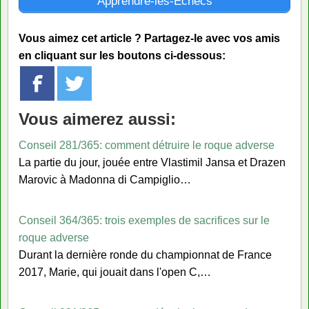
Apprendre-les-Echecs
Vous aimez cet article ? Partagez-le avec vos amis
en cliquant sur les boutons ci-dessous:
Vous aimerez aussi:
Conseil 281/365: comment détruire le roque adverse
La partie du jour, jouée entre Vlastimil Jansa et Drazen
Marovic à Madonna di Campiglio…
Conseil 364/365: trois exemples de sacrifices sur le
roque adverse
Durant la dernière ronde du championnat de France
2017, Marie, qui jouait dans l'open C,…