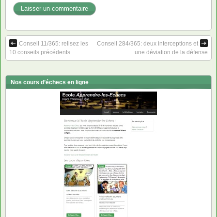
Conseil 11/365: relisez les
Conseil 284/365: deux interceptions et
10 conseils précédents
une déviation de la défense
Nos cours d’échecs en ligne