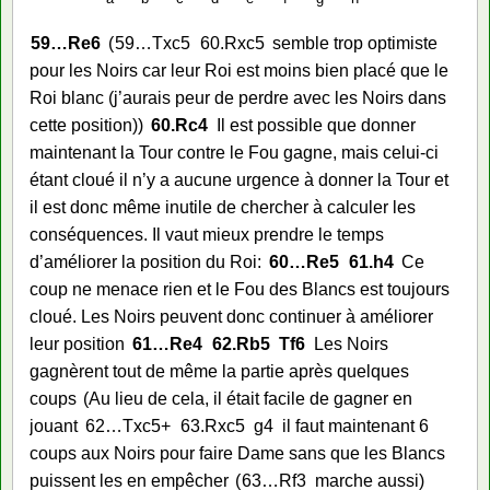
59…
Re6
59…
Txc5
60.
Rxc5
semble trop optimiste
pour les Noirs car leur Roi est moins bien placé que le
Roi blanc (j’aurais peur de perdre avec les Noirs dans
cette position)
60.
Rc4
Il est possible que donner
maintenant la Tour contre le Fou gagne, mais celui-ci
étant cloué il n’y a aucune urgence à donner la Tour et
il est donc même inutile de chercher à calculer les
conséquences. Il vaut mieux prendre le temps
d’améliorer la position du Roi:
60…
Re5
61.
h4
Ce
coup ne menace rien et le Fou des Blancs est toujours
cloué. Les Noirs peuvent donc continuer à améliorer
leur position
61…
Re4
62.
Rb5
Tf6
Les Noirs
gagnèrent tout de même la partie après quelques
coups
Au lieu de cela, il était facile de gagner en
jouant
62…
Txc5+
63.
Rxc5
g4
il faut maintenant 6
coups aux Noirs pour faire Dame sans que les Blancs
puissent les en empêcher
63…
Rf3
marche aussi