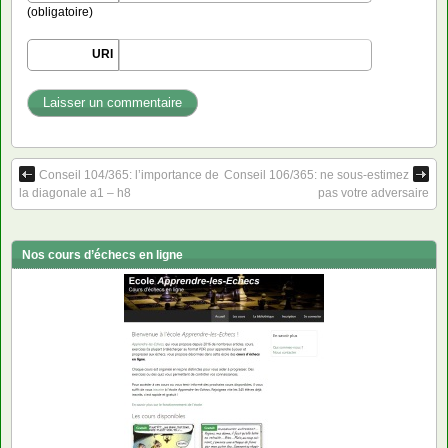
(obligatoire)
URI
Conseil 104/365: l’importance de
Conseil 106/365: ne sous-estimez
la diagonale a1 – h8
pas votre adversaire
Nos cours d’échecs en ligne