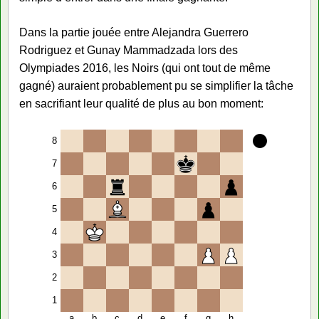
Dans la partie jouée entre Alejandra Guerrero
Rodriguez et Gunay Mammadzada lors des
Olympiades 2016, les Noirs (qui ont tout de même
gagné) auraient probablement pu se simplifier la tâche
en sacrifiant leur qualité de plus au bon moment:
8
7
6
5
4
3
2
1
a
b
c
d
e
f
g
h