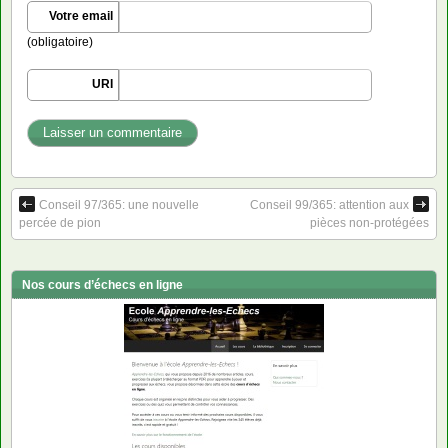
Votre email
(obligatoire)
URI
Conseil 97/365: une nouvelle
Conseil 99/365: attention aux
percée de pion
pièces non-protégées
Nos cours d’échecs en ligne