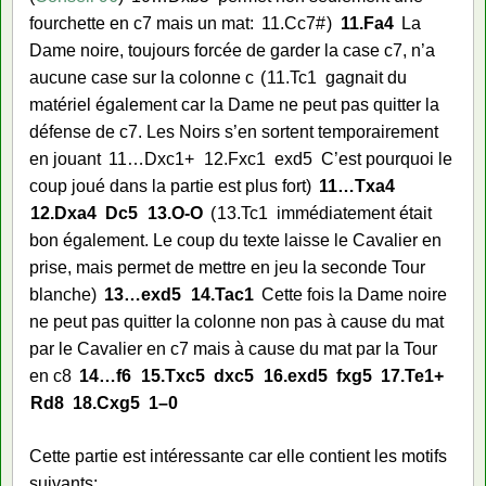
fourchette en c7 mais un mat:
11.
Cc7#
11.
Fa4
La
Dame noire, toujours forcée de garder la case c7, n’a
aucune case sur la colonne c
11.
Tc1
gagnait du
matériel également car la Dame ne peut pas quitter la
défense de c7. Les Noirs s’en sortent temporairement
en jouant
11…
Dxc1+
12.
Fxc1
exd5
C’est pourquoi le
coup joué dans la partie est plus fort
11…
Txa4
12.
Dxa4
Dc5
13.
O-O
13.
Tc1
immédiatement était
bon également. Le coup du texte laisse le Cavalier en
prise, mais permet de mettre en jeu la seconde Tour
blanche
13…
exd5
14.
Tac1
Cette fois la Dame noire
ne peut pas quitter la colonne non pas à cause du mat
par le Cavalier en c7 mais à cause du mat par la Tour
en c8
14…
f6
15.
Txc5
dxc5
16.
exd5
fxg5
17.
Te1+
Rd8
18.
Cxg5
1–0
Cette partie est intéressante car elle contient les motifs
suivants: