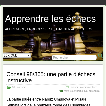
Apprendre les échecs
APPRENDRE, PROGRESSER ET GAGNER AUX ÉCHECS
Conseil 98/365: une partie d’échecs
instructive
365 conseils
Laisser un commentaire
Mots clés:
partie
,
Roi au centre
La partie jouée entre Nargiz Umudova et Misaki
Shibata lors de la première ronde des Olympiades