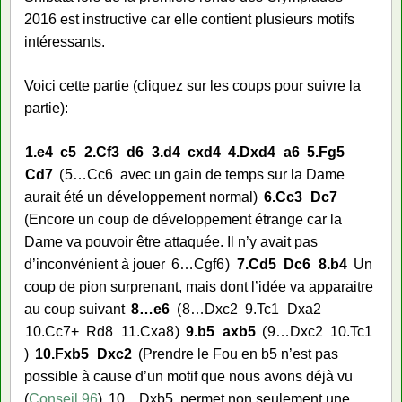
2016 est instructive car elle contient plusieurs motifs
intéressants.
Voici cette partie (cliquez sur les coups pour suivre la
partie):
1.
e4
c5
2.
Cf3
d6
3.
d4
cxd4
4.
Dxd4
a6
5.
Fg5
Cd7
5…
Cc6
avec un gain de temps sur la Dame
aurait été un développement normal
6.
Cc3
Dc7
Encore un coup de développement étrange car la
Dame va pouvoir être attaquée. Il n’y avait pas
d’inconvénient à jouer
6…
Cgf6
7.
Cd5
Dc6
8.
b4
Un
coup de pion surprenant, mais dont l’idée va apparaitre
au coup suivant
8…
e6
8…
Dxc2
9.
Tc1
Dxa2
10.
Cc7+
Rd8
11.
Cxa8
9.
b5
axb5
9…
Dxc2
10.
Tc1
10.
Fxb5
Dxc2
Prendre le Fou en b5 n’est pas
possible à cause d’un motif que nous avons déjà vu
(
Conseil 96
)
10…
Dxb5
permet non seulement une