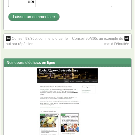
URI
Conseil 93/365: comment forcer le
Conseil 95/365: un exemple de
nul par répétition
mat à l’étouffée
Nos cours d’échecs en ligne