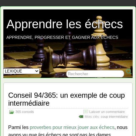
Apprendre les échecs
APPRENDRE, PROGRESSER ET GAGNER AUX ÉCHECS
Conseil 94/365: un exemple de coup
intermédiaire
365 conseils
Laisser un commentaire
Mots clés:
coup intermédiaire
Parmi les
proverbes pour mieux jouer aux échecs
, nous
avons vu que
les échecs ne sont pas les dames
.