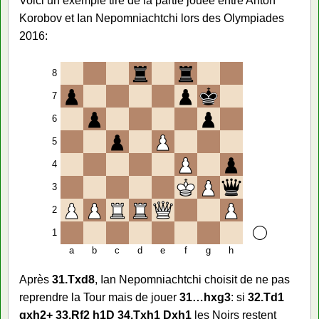
Voici un exemple tiré de la partie jouée entre Anton
Korobov et Ian Nepomniachtchi lors des Olympiades
2016:
8
7
6
5
4
3
2
1
a
b
c
d
e
f
g
h
Après
31.Txd8
, Ian Nepomniachtchi choisit de ne pas
reprendre la Tour mais de jouer
31…hxg3
: si
32.Td1
gxh2+ 33.Rf2 h1D 34.Txh1 Dxh1
les Noirs restent