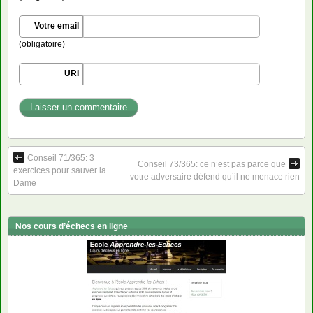
Votre email
(obligatoire)
URI
Conseil 71/365: 3
Conseil 73/365: ce n’est pas parce que
exercices pour sauver la
votre adversaire défend qu’il ne menace rien
Dame
Nos cours d’échecs en ligne