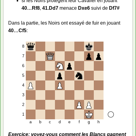
si les Noirs protègent leur Cavalier en jouant
40…Rf8
,
41.Dd7
menace
Dxe6
suivi de
Df7#
Dans la partie, les Noirs ont essayé de fuir en jouant
40…Cf5
:
8
7
6
5
4
3
2
1
a
b
c
d
e
f
g
h
Exercice: voyez-vous comment les Blancs gagnent