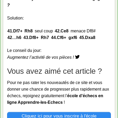
?
Solution:
41.
Df7+
Rh8
seul coup
42.
Ce8
menace Df8#
42…
h6
43.
Df8+
Rh7
44.
Cf6+
gxf6
45.
Dxa8
Le conseil du jour:
Augmentez l’activité de vos pièces !
Vous avez aimé cet article ?
Pour ne pas rater les nouveautés de ce site et vous
donner une chance de progresser plus rapidement aux
échecs, rejoignez gratuitement l'
école d'échecs en
ligne Apprendre-les-Echecs
!
Cliquez ici pour vous inscrire à l'école