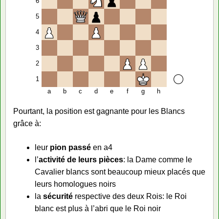
6
5
4
3
2
1
a
b
c
d
e
f
g
h
Pourtant, la position est gagnante pour les Blancs
grâce à:
leur
pion passé
en a4
l’
activité de leurs pièces
: la Dame comme le
Cavalier blancs sont beaucoup mieux placés que
leurs homologues noirs
la
sécurité
respective des deux Rois: le Roi
blanc est plus à l’abri que le Roi noir