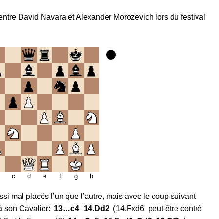
e entre David Navara et Alexander Morozevich lors du festival
c
d
e
f
g
h
ussi mal placés l’un que l’autre, mais avec le coup suivant
à son Cavalier:
13…
c4
14.
Dd2
14.
Fxd6
peut être contré