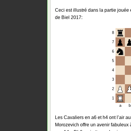
Ceci est illustré dans la partie joué
de Biel 2017:
8
7
6
5
4
3
2
1
a
b
Les Cavaliers en a6 et h4 ont l’air a
Morozevich offre un avenir fabuleux 