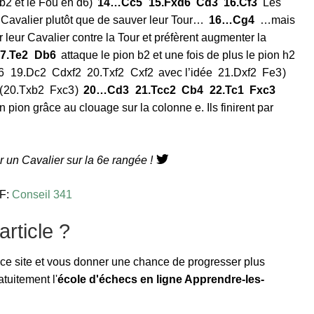
 b2 et le Fou en d6
14…
Cc5
15.
Fxd6
Cd3
16.
Cf3
Les
r Cavalier plutôt que de sauver leur Tour…
16…
Cg4
…mais
 leur Cavalier contre la Tour et préfèrent augmenter la
7.
Te2
Db6
attaque le pion b2 et une fois de plus le pion h2
6
19.
Dc2
Cdxf2
20.
Txf2
Cxf2
avec l’idée
21.
Dxf2
Fe3
20.
Txb2
Fxc3
20…
Cd3
21.
Tcc2
Cb4
22.
Tc1
Fxc3
 pion grâce au clouage sur la colonne e. Ils finirent par
 un Cavalier sur la 6e rangée !
DF:
Conseil 341
rticle ?
 ce site et vous donner une chance de progresser plus
tuitement l'
école d'échecs en ligne Apprendre-les-