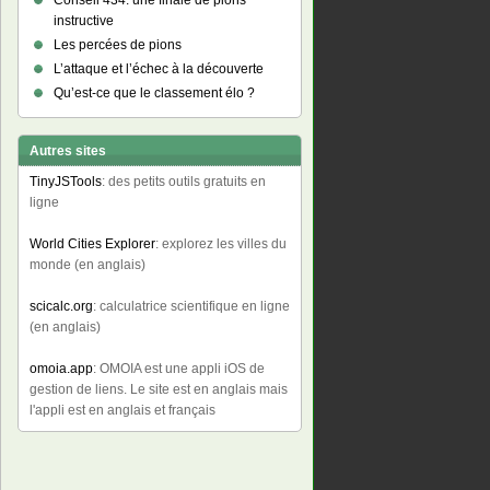
Conseil 434: une finale de pions
instructive
Les percées de pions
L’attaque et l’échec à la découverte
Qu’est-ce que le classement élo ?
Autres sites
TinyJSTools
: des petits outils gratuits en
ligne
World Cities Explorer
: explorez les villes du
monde (en anglais)
scicalc.org
: calculatrice scientifique en ligne
(en anglais)
omoia.app
: OMOIA est une appli iOS de
gestion de liens. Le site est en anglais mais
l'appli est en anglais et français