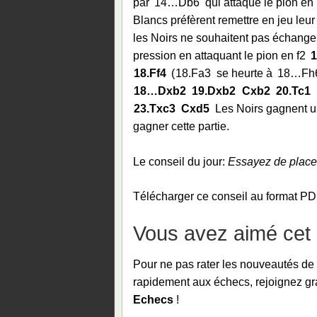
par
14…
Db6
qui attaque le pion en
Blancs préfèrent remettre en jeu leu
les Noirs ne souhaitent pas échanger
pression en attaquant le pion en f2
1
18.
Ff4
18.
Fa3
se heurte à
18…
Fh
18…
Dxb2
19.
Dxb2
Cxb2
20.
Tc1
23.
Txc3
Cxd5
Les Noirs gagnent un
gagner cette partie.
Le conseil du jour:
Essayez de placer
Télécharger ce conseil au format P
Vous avez aimé cet a
Pour ne pas rater les nouveautés de
rapidement aux échecs, rejoignez gra
Echecs
!