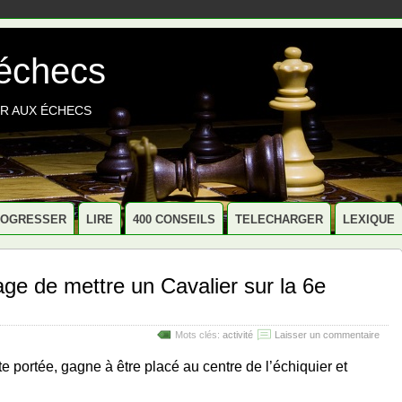
 échecs
R AUX ÉCHECS
ROGRESSER
LIRE
400 CONSEILS
TELECHARGER
LEXIQUE
age de mettre un Cavalier sur la 6e
Mots clés:
activité
Laisser un commentaire
te portée, gagne à être placé au centre de l’échiquier et