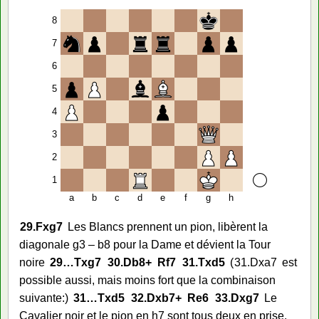
8
7
6
5
4
3
2
1
a
b
c
d
e
f
g
h
29.
Fxg7
Les Blancs prennent un pion, libèrent la
diagonale g3 – b8 pour la Dame et dévient la Tour
noire
29…
Txg7
30.
Db8+
Rf7
31.
Txd5
31.
Dxa7
est
possible aussi, mais moins fort que la combinaison
suivante:
31…
Txd5
32.
Dxb7+
Re6
33.
Dxg7
Le
Cavalier noir et le pion en h7 sont tous deux en prise.