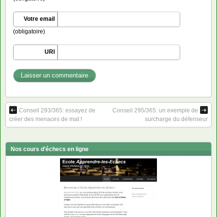
Votre email
(obligatoire)
URI
Conseil 293/365: essayez de
Conseil 295/365: un exemple de
créer des menaces de mat !
surcharge du défenseur
Nos cours d’échecs en ligne