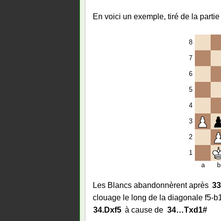
En voici un exemple, tiré de la par
8
7
6
5
4
3
2
1
a
b
Les Blancs abandonnèrent après
3
clouage le long de la diagonale f5-b
34.
Dxf5
à cause de
34…
Txd1#