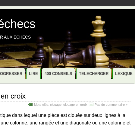
 échecs
R AUX ÉCHECS
ROGRESSER
LIRE
400 CONSEILS
TELECHARGER
LEXIQUE
en croix
Mots clés:
clouage
,
clouage en croix
Pas de commentaire »
ctique dans lequel une pièce est clouée sur deux lignes à la
t une colonne, une rangée et une diagonale ou une colonne et