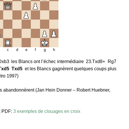
c
d
e
f
g
h
Dxb3
les Blancs ont l’échec intermédiaire
23.
Txd8+
Rg7
Txd5
Txd5
et les Blancs gagnèrent quelques coups plus
utro 1997)
cs abandonnèrent (Jan Hein Donner – Robert Huebner,
t PDF:
3 exemples de clouages en croix