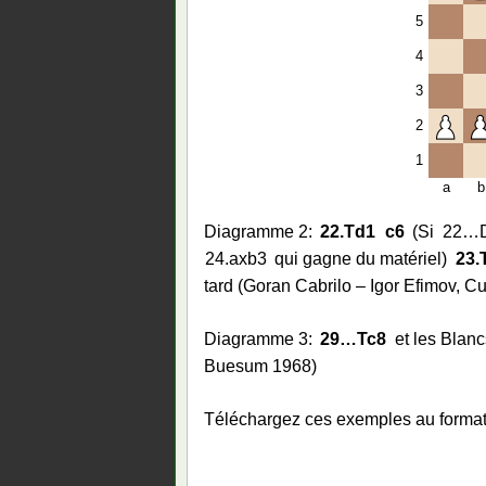
5
4
3
2
1
a
b
Diagramme 2:
22.
Td1
c6
Si
22…
24.
axb3
qui gagne du matériel
23.
tard (Goran Cabrilo – Igor Efimov, C
Diagramme 3:
29…
Tc8
et les Blan
Buesum 1968)
Téléchargez ces exemples au forma