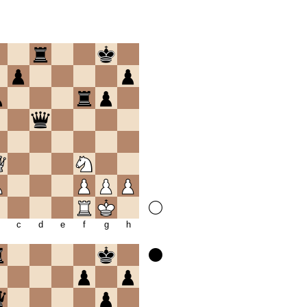
c
d
e
f
g
h