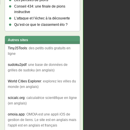
Les percées de pions
Conseil 434: une finale de pions
instructive
L’attaque et l’échec à la découverte
Qu’est-ce que le classement élo ?
Autres sites
TinyJSTools
: des petits outils gratuits en
ligne
sudoku2pdf
: une base de données de
grilles de sudoku (en anglais)
World Cities Explorer
: explorez les villes du
monde (en anglais)
scicalc.org
: calculatrice scientifique en ligne
(en anglais)
omoia.app
: OMOIA est une appli iOS de
gestion de liens. Le site est en anglais mais
l'appli est en anglais et français