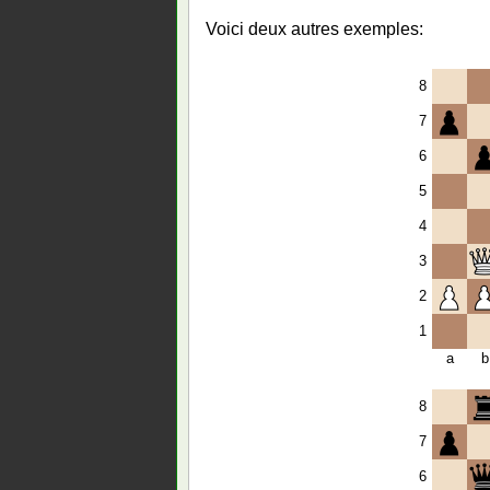
Voici deux autres exemples:
8
7
6
5
4
3
2
1
a
b
8
7
6