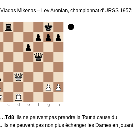
tie Vladas Mikenas – Lev Aronian, championnat d’URSS 1957:
c
d
e
f
g
h
3…
Td8
Ils ne peuvent pas prendre la Tour à cause du
1. Ils ne peuvent pas non plus échanger les Dames en jouant