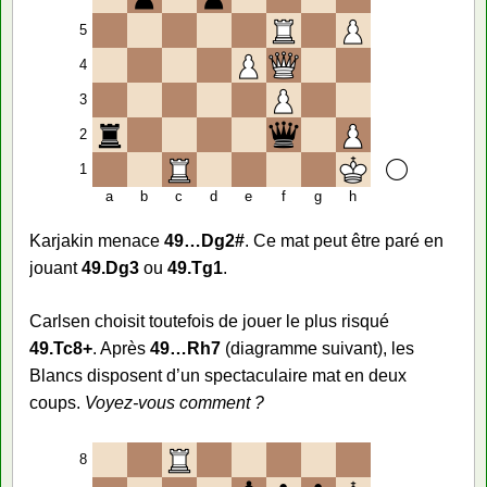
5
4
3
2
1
a
b
c
d
e
f
g
h
Karjakin menace
49…Dg2#
. Ce mat peut être paré en
jouant
49.Dg3
ou
49.Tg1
.
Carlsen choisit toutefois de jouer le plus risqué
49.Tc8+
. Après
49…Rh7
(diagramme suivant), les
Blancs disposent d’un spectaculaire mat en deux
coups.
Voyez-vous comment ?
8