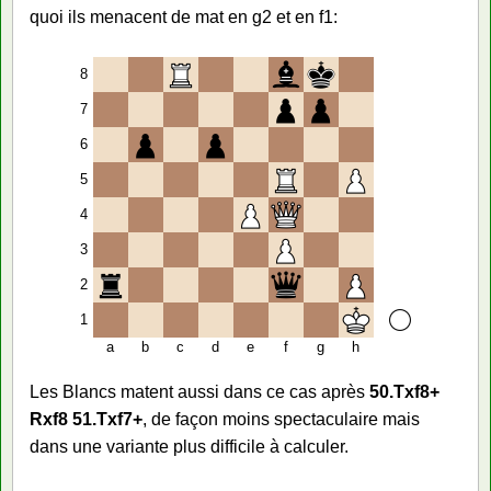
quoi ils menacent de mat en g2 et en f1:
8
7
6
5
4
3
2
1
a
b
c
d
e
f
g
h
Les Blancs matent aussi dans ce cas après
50.Txf8+
Rxf8 51.Txf7+
, de façon moins spectaculaire mais
dans une variante plus difficile à calculer.