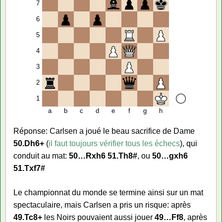
7
6
5
4
3
2
1
a
b
c
d
e
f
g
h
Réponse: Carlsen a joué le beau sacrifice de Dame
50.Dh6+
(
il faut toujours vérifier tous les échecs
), qui
conduit au mat:
50…Rxh6 51.Th8#
, ou
50…gxh6
51.Txf7#
Le championnat du monde se termine ainsi sur un mat
spectaculaire, mais Carlsen a pris un risque: après
49.Tc8+
les Noirs pouvaient aussi jouer
49…Ff8
, après