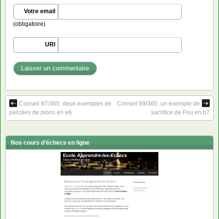
Votre email
(obligatoire)
URI
Conseil 87/365: deux exemples de
Conseil 89/365: un exemple de
percées de pions en e6
sacrifice de Fou en h7
Nos cours d’échecs en ligne