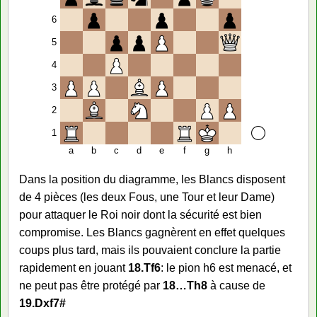
6
5
4
3
2
1
a
b
c
d
e
f
g
h
Dans la position du diagramme, les Blancs disposent
de 4 pièces (les deux Fous, une Tour et leur Dame)
pour attaquer le Roi noir dont la sécurité est bien
compromise. Les Blancs gagnèrent en effet quelques
coups plus tard, mais ils pouvaient conclure la partie
rapidement en jouant
18.Tf6
: le pion h6 est menacé, et
ne peut pas être protégé par
18…Th8
à cause de
19.Dxf7#