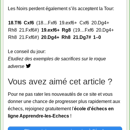
Les Noirs perdent également s’ils acceptent la Tour:
18.
Tf6
Cxf6
18…
Fxf6
19.
exf6+
Cxf6
20.
Dg4+
Rh8
21.
Fxf6#
19.
exf6+
Rg8
19…
Fxf6
20.
Dg4+
Rh8
21.
Fxf6#
20.
Dg4+
Rh8
21.
Dg7#
1–0
Le conseil du jour:
Etudiez des exemples de sacrifices sur le roque
adverse
Vous avez aimé cet article ?
Pour ne pas rater les nouveautés de ce site et vous
donner une chance de progresser plus rapidement aux
échecs, rejoignez gratuitement l'
école d'échecs en
ligne Apprendre-les-Echecs
!