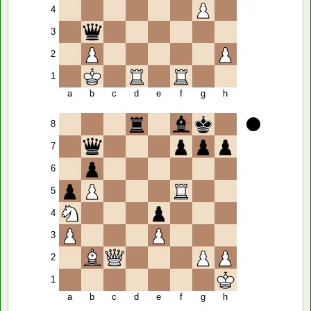
4
3
2
1
a
b
c
d
e
f
g
h
8
7
6
5
4
3
2
1
a
b
c
d
e
f
g
h