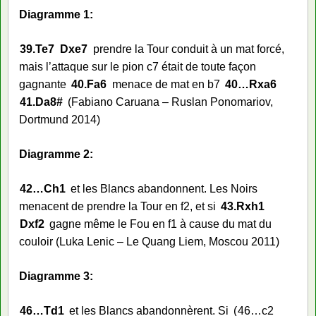
Diagramme 1:
39.
Te7
Dxe7
prendre la Tour conduit à un mat forcé,
mais l’attaque sur le pion c7 était de toute façon
gagnante
40.
Fa6
menace de mat en b7
40…
Rxa6
41.
Da8#
(Fabiano Caruana – Ruslan Ponomariov,
Dortmund 2014)
Diagramme 2:
42…
Ch1
et les Blancs abandonnent. Les Noirs
menacent de prendre la Tour en f2, et si
43.
Rxh1
Dxf2
gagne même le Fou en f1 à cause du mat du
couloir (Luka Lenic – Le Quang Liem, Moscou 2011)
Diagramme 3:
46…
Td1
et les Blancs abandonnèrent. Si
46…
c2