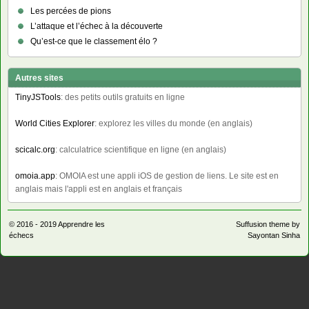
Les percées de pions
L’attaque et l’échec à la découverte
Qu’est-ce que le classement élo ?
Autres sites
TinyJSTools
: des petits outils gratuits en ligne
World Cities Explorer
: explorez les villes du monde (en anglais)
scicalc.org
: calculatrice scientifique en ligne (en anglais)
omoia.app
: OMOIA est une appli iOS de gestion de liens. Le site est en
anglais mais l'appli est en anglais et français
© 2016 - 2019
Apprendre les
Suffusion theme by
échecs
Sayontan Sinha