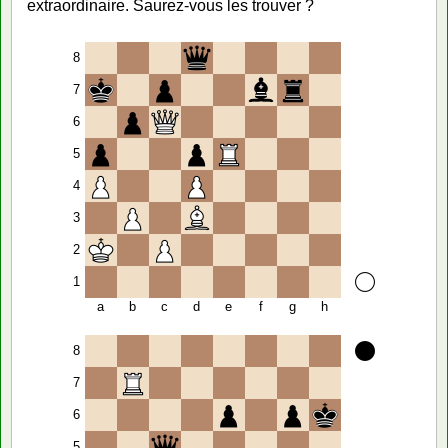
extraordinaire. Saurez-vous les trouver ?
8
7
6
5
4
3
2
1
a
b
c
d
e
f
g
h
8
7
6
5