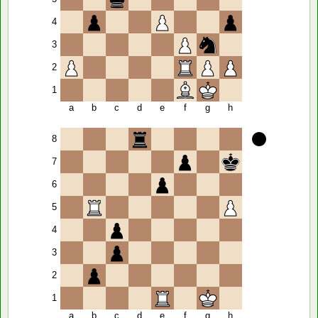
4
3
2
1
a
b
c
d
e
f
g
h
8
7
6
5
4
3
2
1
a
b
c
d
e
f
g
h