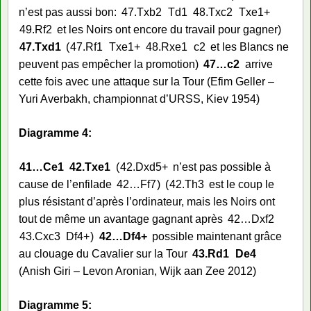
n’est pas aussi bon:
47.
Txb2
Td1
48.
Txc2
Txe1+
49.
Rf2
et les Noirs ont encore du travail pour gagner
47.
Txd1
47.
Rf1
Txe1+
48.
Rxe1
c2
et les Blancs ne
peuvent pas empêcher la promotion
47…
c2
arrive
cette fois avec une attaque sur la Tour (Efim Geller –
Yuri Averbakh, championnat d’URSS, Kiev 1954)
Diagramme 4:
41…
Ce1
42.
Txe1
42.
Dxd5+
n’est pas possible à
cause de l’enfilade
42…
Ff7
42.
Th3
est le coup le
plus résistant d’après l’ordinateur, mais les Noirs ont
tout de même un avantage gagnant après
42…
Dxf2
43.
Cxc3
Df4+
42…
Df4+
possible maintenant grâce
au clouage du Cavalier sur la Tour
43.
Rd1
De4
(Anish Giri – Levon Aronian, Wijk aan Zee 2012)
Diagramme 5: