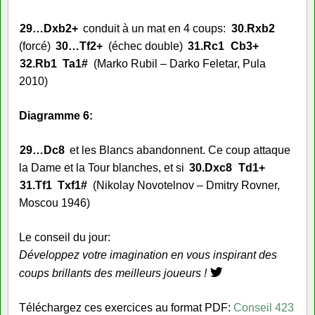
29…
Dxb2+
conduit à un mat en 4 coups:
30.
Rxb2
(forcé)
30…
Tf2+
(échec double)
31.
Rc1
Cb3+
32.
Rb1
Ta1#
(Marko Rubil – Darko Feletar, Pula
2010)
Diagramme 6:
29…
Dc8
et les Blancs abandonnent. Ce coup attaque
la Dame et la Tour blanches, et si
30.
Dxc8
Td1+
31.
Tf1
Txf1#
(Nikolay Novotelnov – Dmitry Rovner,
Moscou 1946)
Le conseil du jour:
Développez votre imagination en vous inspirant des
coups brillants des meilleurs joueurs !
Téléchargez ces exercices au format PDF:
Conseil 423