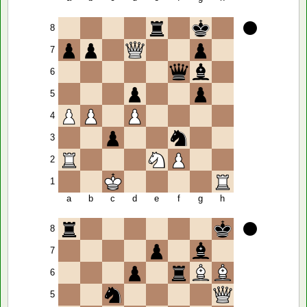
8
7
6
5
4
3
2
1
a
b
c
d
e
f
g
h
8
7
6
5