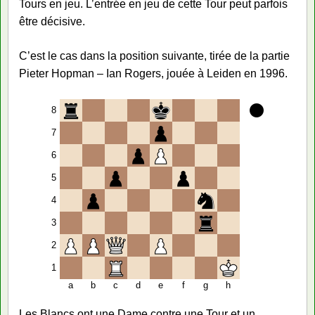
Tours en jeu. L’entrée en jeu de cette Tour peut parfois
être décisive.
C’est le cas dans la position suivante, tirée de la partie
Pieter Hopman – Ian Rogers, jouée à Leiden en 1996.
8
7
6
5
4
3
2
1
a
b
c
d
e
f
g
h
Les Blancs ont une Dame contre une Tour et un