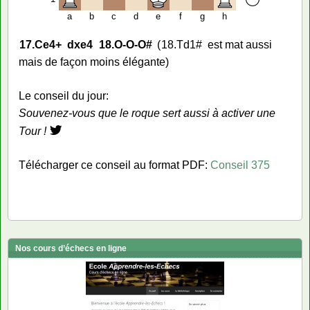
a
b
c
d
e
f
g
h
17.
Ce4+
dxe4
18.
O-O-O#
18.
Td1#
est mat aussi
mais de façon moins élégante
Le conseil du jour:
Souvenez-vous que le roque sert aussi à activer une
Tour !
Télécharger ce conseil au format PDF:
Conseil 375
Nos cours d’échecs en ligne