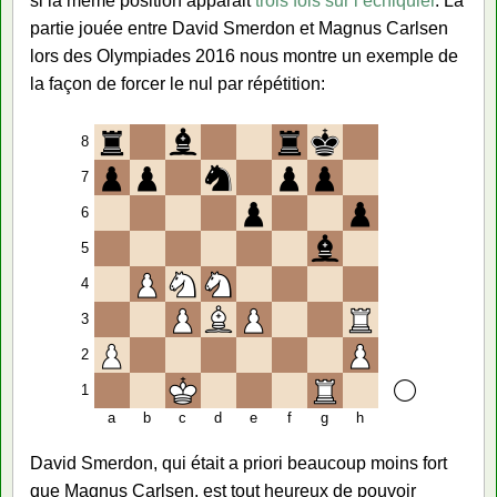
si la même position apparait
trois fois sur l’échiquier
. La
partie jouée entre David Smerdon et Magnus Carlsen
lors des Olympiades 2016 nous montre un exemple de
la façon de forcer le nul par répétition:
8
7
6
5
4
3
2
1
a
b
c
d
e
f
g
h
David Smerdon, qui était a priori beaucoup moins fort
que Magnus Carlsen, est tout heureux de pouvoir