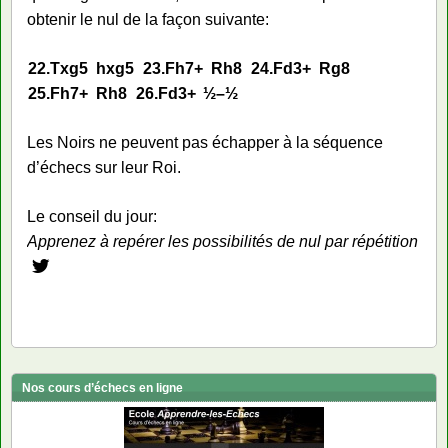
obtenir le nul de la façon suivante:
22.
Txg5
hxg5
23.
Fh7+
Rh8
24.
Fd3+
Rg8
25.
Fh7+
Rh8
26.
Fd3+
½–½
Les Noirs ne peuvent pas échapper à la séquence
d’échecs sur leur Roi.
Le conseil du jour:
Apprenez à repérer les possibilités de nul par répétition
Nos cours d’échecs en ligne