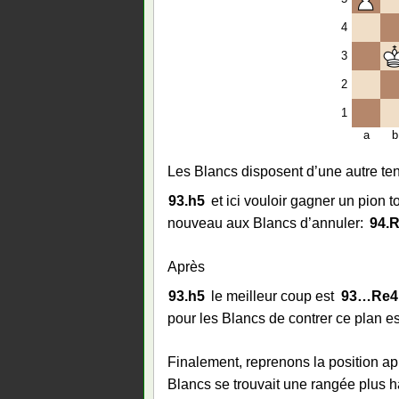
4
3
2
1
a
b
Les Blancs disposent d’une autre ten
93.
h5
et ici vouloir gagner un pion t
nouveau aux Blancs d’annuler:
94.
R
Après
93.
h5
le meilleur coup est
93…
Re4
pour les Blancs de contrer ce plan es
Finalement, reprenons la position a
Blancs se trouvait une rangée plus h