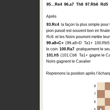
95…
Re4
96.
a7
Th8
97.
Rb6
Rd5
Après
93.
Rc4
la façon la plus simple pour
pion passé est souvent bon en finale
Rc6
et les Noirs pourront mettre leu
99.
a8=C+
99.
a8=D
Ta1+
100.
Rb5
le coin
100.
Ra7
pratiquement le se
101.
h5
101.
Cb6
Ta1+
gagne le Ca
Noirs gagnent le Cavalier
Reprenons la position après l’échan
8
7
6
5