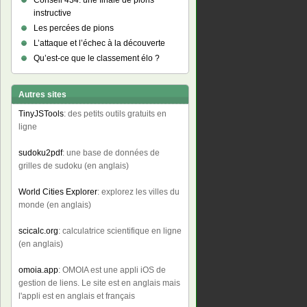
Conseil 434: une finale de pions
instructive
Les percées de pions
L’attaque et l’échec à la découverte
Qu’est-ce que le classement élo ?
Autres sites
TinyJSTools
: des petits outils gratuits en
ligne
sudoku2pdf
: une base de données de
grilles de sudoku (en anglais)
World Cities Explorer
: explorez les villes du
monde (en anglais)
scicalc.org
: calculatrice scientifique en ligne
(en anglais)
omoia.app
: OMOIA est une appli iOS de
gestion de liens. Le site est en anglais mais
l'appli est en anglais et français