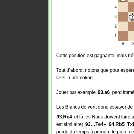
4
3
2
1
a
b
Cette position est gagnante, mais n
Tout d’abord, notons que pour espére
vers la promotion.
Jouer par exemple
93.
a6
perd immé
Les Blancs doivent donc essayer d
93.
Rc4
et là les Noirs doivent faire 
est similaire
93…
Te4+
94.
Rb5
Tx
perdu du temps à prendre le pion h 