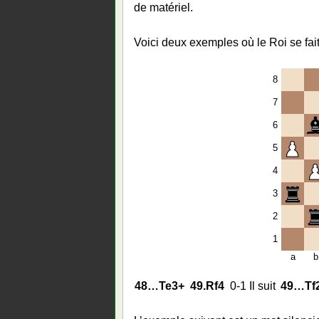
de matériel.
Voici deux exemples où le Roi se fait
8
7
6
5
4
3
2
1
a
b
48…
Te3+
49.
Rf4
0-1 Il suit
49…
Tf