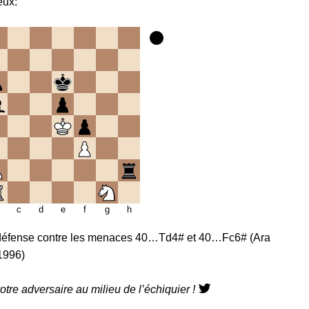
eux:
c
d
e
f
g
h
 défense contre les menaces 40…Td4# et 40…Fc6# (Ara
1996)
otre adversaire au milieu de l’échiquier !