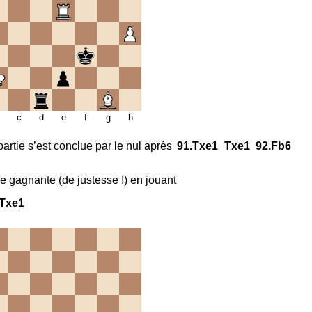
c
d
e
f
g
h
 partie s’est conclue par le nul après
91.
Txe1
Txe1
92.
Fb6
le gagnante (de justesse !) en jouant
Txe1