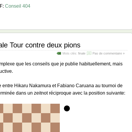
DF:
Conseil 404
ale Tour contre deux pions
Mots clés:
finale
Pas de commentaire »
complexe que les conseils que je publie habituellement, mais
ructive.
ouée entre Hikaru Nakamura et Fabiano Caruana au tournoi de
erminée dans un zeitnot réciproque avec la position suivante: