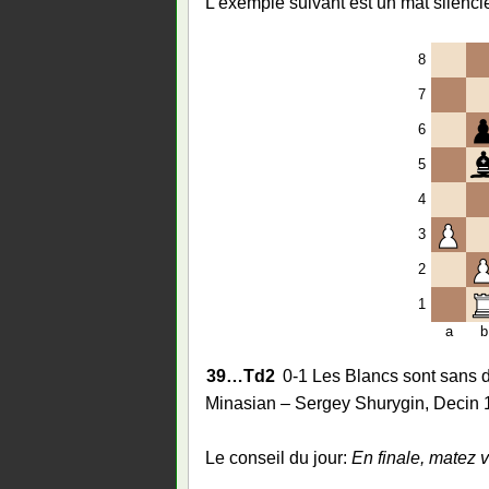
L’exemple suivant est un mat silenci
8
7
6
5
4
3
2
1
a
b
39…
Td2
0-1 Les Blancs sont sans
Minasian – Sergey Shurygin, Decin 
Le conseil du jour:
En finale, matez v