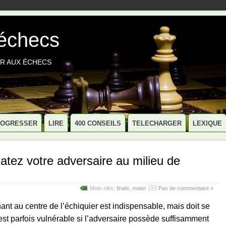
 échecs
R AUX ÉCHECS
ROGRESSER
LIRE
400 CONSEILS
TELECHARGER
LEXIQUE
matez votre adversaire au milieu de
Mots clés:
finale
,
mater
Pas de commentaire »
nant au centre de l’échiquier est indispensable, mais doit se
i est parfois vulnérable si l’adversaire possède suffisamment