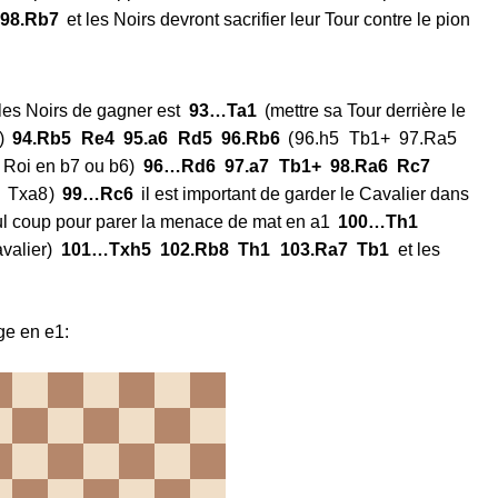
98.
Rb7
et les Noirs devront sacrifier leur Tour contre le pion
 les Noirs de gagner est
93…
Ta1
(mettre sa Tour derrière le
)
94.
Rb5
Re4
95.
a6
Rd5
96.
Rb6
96.
h5
Tb1+
97.
Ra5
r Roi en b7 ou b6
96…
Rd6
97.
a7
Tb1+
98.
Ra6
Rc7
Txa8
99…
Rc6
il est important de garder le Cavalier dans
ul coup pour parer la menace de mat en a1
100…
Th1
valier
101…
Txh5
102.
Rb8
Th1
103.
Ra7
Tb1
et les
ge en e1: