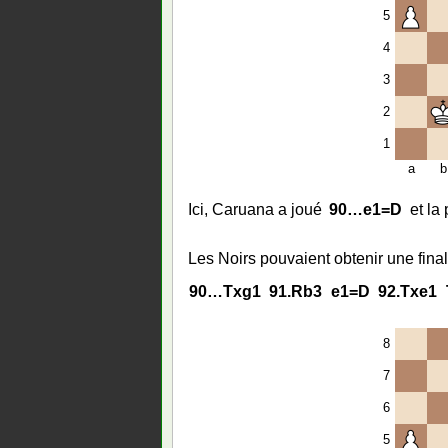
5
4
3
2
1
a
b
Ici, Caruana a joué
90…
e1=D
et la
Les Noirs pouvaient obtenir une fina
90…
Txg1
91.
Rb3
e1=D
92.
Txe1
8
7
6
5