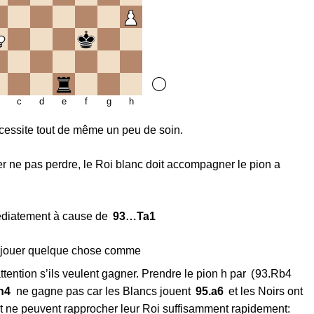
c
d
e
f
g
h
écessite tout de même un peu de soin.
r ne pas perdre, le Roi blanc doit accompagner le pion a
diatement à cause de
93…
Ta1
e jouer quelque chose comme
attention s’ils veulent gagner. Prendre le pion h par
93.
Rb4
h4
ne gagne pas car les Blancs jouent
95.
a6
et les Noirs ont
et ne peuvent rapprocher leur Roi suffisamment rapidement: