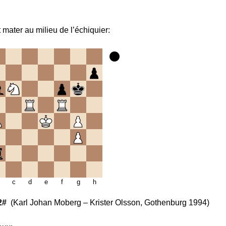
 mater au milieu de l’échiquier:
c
d
e
f
g
h
2#
(Karl Johan Moberg – Krister Olsson, Gothenburg 1994)