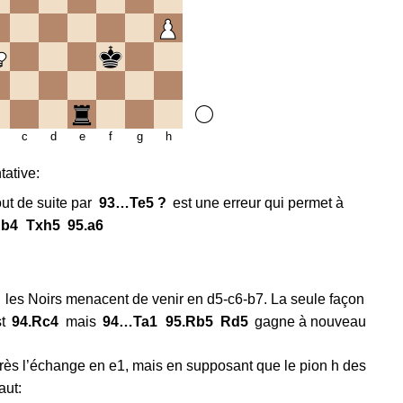
c
d
e
f
g
h
tative:
out de suite par
93…
Te5 ?
est une erreur qui permet à
b4
Txh5
95.
a6
les Noirs menacent de venir en d5-c6-b7. La seule façon
t
94.
Rc4
mais
94…
Ta1
95.
Rb5
Rd5
gagne à nouveau
près l’échange en e1, mais en supposant que le pion h des
aut: