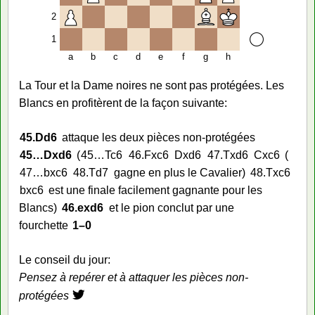
2
1
a
b
c
d
e
f
g
h
La Tour et la Dame noires ne sont pas protégées. Les
Blancs en profitèrent de la façon suivante:
45.
Dd6
attaque les deux pièces non-protégées
45…
Dxd6
45…
Tc6
46.
Fxc6
Dxd6
47.
Txd6
Cxc6
47…
bxc6
48.
Td7
gagne en plus le Cavalier
48.
Txc6
bxc6
est une finale facilement gagnante pour les
Blancs
46.
exd6
et le pion conclut par une
fourchette
1–0
Le conseil du jour:
Pensez à repérer et à attaquer les pièces non-
protégées