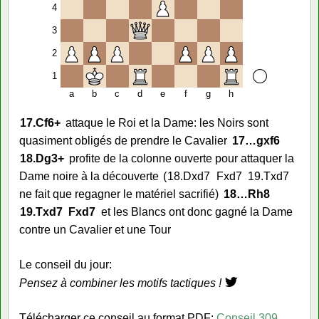
4
3
2
1
a
b
c
d
e
f
g
h
17.
Cf6+
attaque le Roi et la Dame: les Noirs sont
quasiment obligés de prendre le Cavalier
17…
gxf6
18.
Dg3+
profite de la colonne ouverte pour attaquer la
Dame noire à la découverte
18.
Dxd7
Fxd7
19.
Txd7
ne fait que regagner le matériel sacrifié
18…
Rh8
19.
Txd7
Fxd7
et les Blancs ont donc gagné la Dame
contre un Cavalier et une Tour
Le conseil du jour:
Pensez à combiner les motifs tactiques !
Télécharger ce conseil au format PDF:
Conseil 309