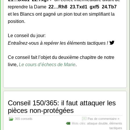
reprendre la Dame
22…
Rh8
23.
Txd1
gxf5
24.
Tb7
et les Blancs ont gagné un pion tout en simplifiant la
position.
Le conseil du jour:
Entraînez-vous à repérer les éléments tactiques !
Ce conseil fait l’objet du deuxième chapitre de notre
livre,
Le cours d’échecs de Marie
.
Conseil 150/365: il faut attaquer les
pièces non-protégées
365 conseils
Pas de commentaire »
Mots clés:
attaque double
,
éléments
tactiques