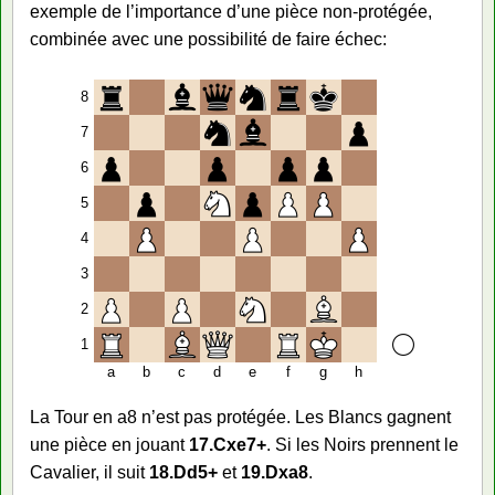
exemple de l’importance d’une pièce non-protégée,
combinée avec une possibilité de faire échec:
8
7
6
5
4
3
2
1
a
b
c
d
e
f
g
h
La Tour en a8 n’est pas protégée. Les Blancs gagnent
une pièce en jouant
17.Cxe7+
. Si les Noirs prennent le
Cavalier, il suit
18.Dd5+
et
19.Dxa8
.