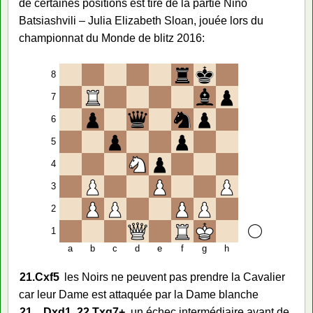
de certaines positions est tiré de la partie Nino
Batsiashvili – Julia Elizabeth Sloan, jouée lors du
championnat du Monde de blitz 2016:
8
7
6
5
4
3
2
1
a
b
c
d
e
f
g
h
21.
Cxf5
les Noirs ne peuvent pas prendre la Cavalier
car leur Dame est attaquée par la Dame blanche
21…
Dxd1
22.
Txg7+
un échec intermédiaire avant de