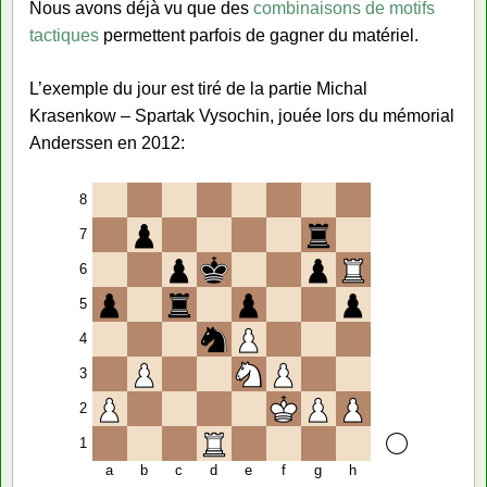
Nous avons déjà vu que des
combinaisons de motifs
tactiques
permettent parfois de gagner du matériel.
L’exemple du jour est tiré de la partie Michal
Krasenkow – Spartak Vysochin, jouée lors du mémorial
Anderssen en 2012:
8
7
6
5
4
3
2
1
a
b
c
d
e
f
g
h