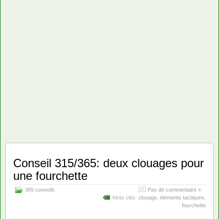
Conseil 315/365: deux clouages pour
une fourchette
365 conseils
Pas de commentaire »
Mots clés:
clouage
,
éléments tactiques
,
fourchette