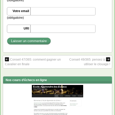
(obligatoire)
Votre email
(obligatoire)
URI
Conseil 47/365: comment gagner un
Conseil 49/365: pensez à
Cavalier en finale
utiliser le clouage !
Nos cours d’échecs en ligne