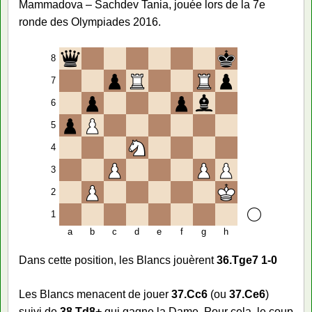
Mammadova – Sachdev Tania, jouée lors de la 7e
ronde des Olympiades 2016.
8
7
6
5
4
3
2
1
a
b
c
d
e
f
g
h
Dans cette position, les Blancs jouèrent
36.Tge7 1-0
Les Blancs menacent de jouer
37.Cc6
(ou
37.Ce6
)
suivi de
38.Td8+
qui gagne la Dame. Pour cela, le coup