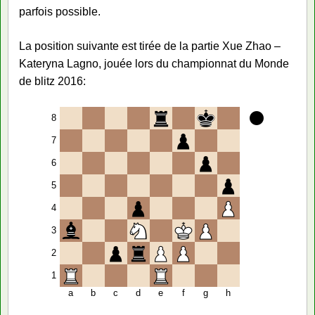
parfois possible.
La position suivante est tirée de la partie Xue Zhao –
Kateryna Lagno, jouée lors du championnat du Monde
de blitz 2016:
8
7
6
5
4
3
2
1
a
b
c
d
e
f
g
h