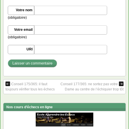
Votre nom
(obligatoire)
Votre email
(obligatoire)
URI
Conseil 175/365: il faut
Conseil 177/365: ne sortez pas votre
toujours vérifier tous les échecs
Dame au centre de l’échiquier trop tôt
Nos cours d’échecs en ligne