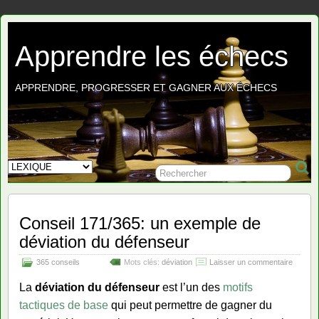
Apprendre les échecs
APPRENDRE, PROGRESSER ET GAGNER AUX ÉCHECS
Conseil 171/365: un exemple de
déviation du défenseur
365 conseils
Mots clés:
déviation
Laisser un commentaire
La
déviation du défenseur
est l’un des
motifs
tactiques de base
qui peut permettre de gagner du