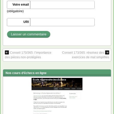
Votre email
(obligatoire)
URI
Conseil 170/365: l’importance
Conseil 173/365: résolvez des
des pièces non-protégées
exercices de mat simplifiés
Nos cours d’échecs en ligne