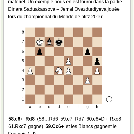
matériel. Un exemple nous en est fourni dans la partie
Dinara Saduakassova – Jemal Ovezdurdiyeva jouée
lors du championnat du Monde de blitz 2016:
8
7
6
5
4
3
2
1
a
b
c
d
e
f
g
h
58.
e6+
Rd8
58…
Rd6
59.
e7
Rd7
60.
e8=D+
Rxe8
61.
Rxc7
gagne
59.
Cc6+
et les Blancs gagnent le
Fou noir
1–0