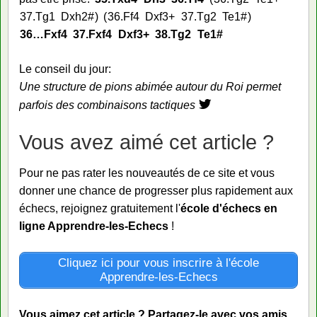
37.
Tg1
Dxh2#
36.
Ff4
Dxf3+
37.
Tg2
Te1#
36…
Fxf4
37.
Fxf4
Dxf3+
38.
Tg2
Te1#
Le conseil du jour:
Une structure de pions abimée autour du Roi permet
parfois des combinaisons tactiques
Vous avez aimé cet article ?
Pour ne pas rater les nouveautés de ce site et vous
donner une chance de progresser plus rapidement aux
échecs, rejoignez gratuitement l'
école d'échecs en
ligne Apprendre-les-Echecs
!
Cliquez ici pour vous inscrire à l'école
Apprendre-les-Echecs
Vous aimez cet article ? Partagez-le avec vos amis