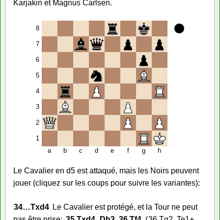
Karjakin et Magnus Carlsen.
8
7
6
5
4
3
2
1
a
b
c
d
e
f
g
h
Le Cavalier en d5 est attaqué, mais les Noirs peuvent
jouer (cliquez sur les coups pour suivre les variantes):
34…
Txd4
Le Cavalier est protégé, et la Tour ne peut
pas être prise:
35.
Txd4
Dh3
36.
Tf4
36.
Tg2
Te1+