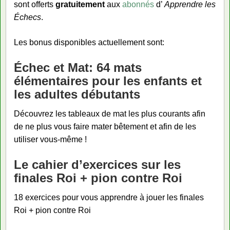
sont offerts
gratuitement
aux
abonnés
d’
Apprendre les
Échecs
.
Les bonus disponibles actuellement sont:
Échec et Mat: 64 mats
élémentaires pour les enfants et
les adultes débutants
Découvrez les tableaux de mat les plus courants afin
de ne plus vous faire mater bêtement et afin de les
utiliser vous-même !
Le cahier d’exercices sur les
finales Roi + pion contre Roi
18 exercices pour vous apprendre à jouer les finales
Roi + pion contre Roi