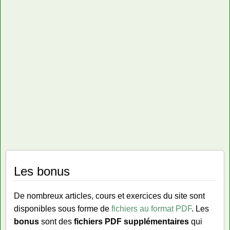
Les bonus
De nombreux articles, cours et exercices du site sont
disponibles sous forme de
fichiers au format PDF
. Les
bonus
sont des
fichiers PDF supplémentaires
qui